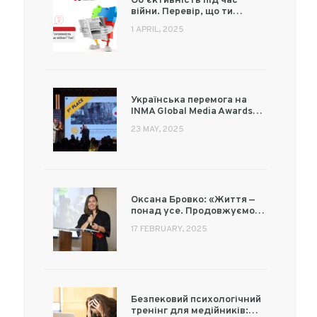
Об’єктивність під час
війни. Перевір, що ти…
1 APRIL, 2025
Українська перемога на
INMA Global Media Awards…
23 MAY, 2025
Оксана Бровко: «Життя —
понад усе. Продовжуємо…
17 FEBRUARY, 2025
Безпековий психологічний
тренінг для медійників:…