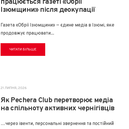
працюється газеті «Обрії
Ізюмщини» після деокупації
Газета «Обрії Ізюмщини» — єдине медіа в Ізюмі, яке
продовжує працювати
...
ЧИТАТИ БІЛЬШЕ
21 ЛИПНЯ, 2026
Як Pechera Club перетворює медіа
на спільноту активних чернігівців
…через івенти, персональні звернення та постійний