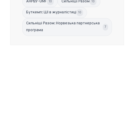
АНРВУ-UMF
Сильніші Разом
10
10
Буткемп: ШІ в журналістиці
10
Сильніші Разом: Норвезька партнерська
7
програма