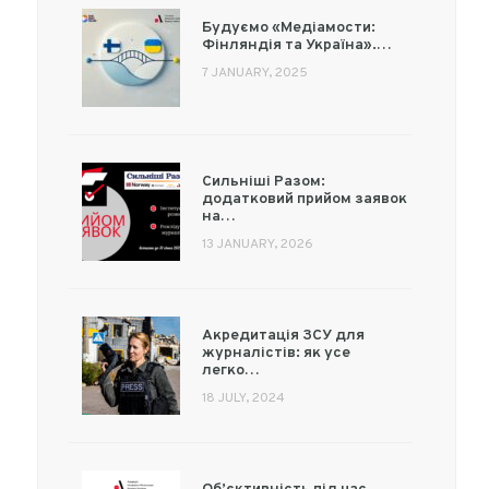
Будуємо «Медіамости:
Фінляндія та Україна».…
7 JANUARY, 2025
Сильніші Разом:
додатковий прийом заявок
на…
13 JANUARY, 2026
Акредитація ЗСУ для
журналістів: як усе
легко…
18 JULY, 2024