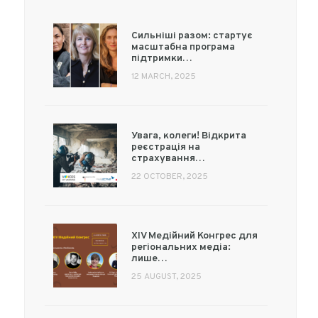
Сильніші разом: стартує
масштабна програма
підтримки…
12 MARCH, 2025
Увага, колеги! Відкрита
реєстрація на
страхування…
22 OCTOBER, 2025
XIV Медійний Конгрес для
регіональних медіа:
лише…
25 AUGUST, 2025