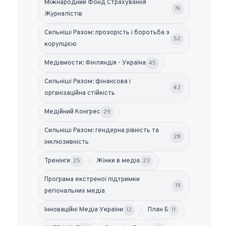
Міжнародний Фонд Страхування
76
Журналістів
Сильніші Разом: прозорість і боротьба з
52
корупцією
Медіамости: Фінляндія - Україна
45
Сильніші Разом: фінансова і
43
організаційна стійкість
Медійний Конгрес
29
Сильніші Разом: гендерна рівність та
28
інклюзивність
Тренінги
Жінки в медіа
25
23
Програма екстреної підтримки
19
регіональних медіа
Інноваційні Медіа України
План Б
12
11