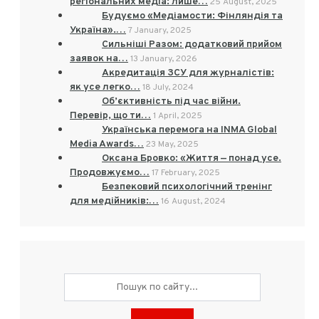
регіональних медіа: лише…
25 August, 2025
Будуємо «Медіамости: Фінляндія та
Україна».…
7 January, 2025
Сильніші Разом: додатковий прийом
заявок на…
13 January, 2026
Акредитація ЗСУ для журналістів:
як усе легко…
18 July, 2024
Об’єктивність під час війни.
Перевір, що ти…
1 April, 2025
Українська перемога на INMA Global
Media Awards…
23 May, 2025
Оксана Бровко: «Життя — понад усе.
Продовжуємо…
17 February, 2025
Безпековий психологічний тренінг
для медійників:…
16 August, 2024