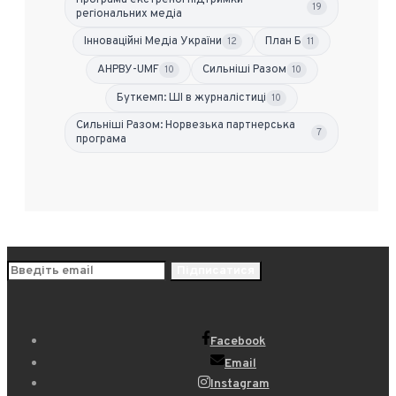
Програма екстреної підтримки
19
регіональних медіа
Інноваційні Медіа України
План Б
12
11
АНРВУ-UMF
Сильніші Разом
10
10
Буткемп: ШІ в журналістиці
10
Сильніші Разом: Норвезька партнерська
7
програма
Facebook
Email
Instagram