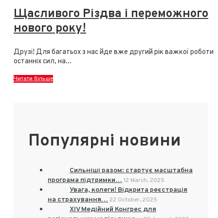
Щасливого Різдва і переможного
нового року!
Друзі! Для багатьох з нас йде вже другий рік важкої роботи, 
останніх сил, на
...
Читати більше
Популярні новини
Сильніші разом: стартує масштабна
програма підтримки…
12 March, 2025
Увага, колеги! Відкрита реєстрація
на страхування…
22 October, 2025
XIV Медійний Конгрес для