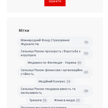
Шукати
Мітки
Міжнародний Фонд Страхування
76
Журналістів
Сильніші Разом: прозорість і боротьба з
52
корупцією
Медіамости: Фінляндія - Україна
45
Сильніші Разом: фінансова і організаційна
43
стійкість
Медійний Конгрес
29
Сильніші Разом: гендерна рівність та
28
інклюзивність
Тренінги
Жінки в медіа
25
23