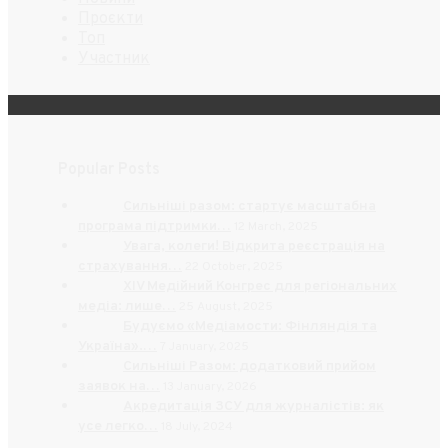
Проєкти
Топ
Участник
Popular Posts
Сильніші разом: стартує масштабна
програма підтримки…
12 March, 2025
Увага, колеги! Відкрита реєстрація на
страхування…
22 October, 2025
XIV Медійний Конгрес для регіональних
медіа: лише…
25 August, 2025
Будуємо «Медіамости: Фінляндія та
Україна».…
7 January, 2025
Сильніші Разом: додатковий прийом
заявок на…
13 January, 2026
Акредитація ЗСУ для журналістів: як
усе легко…
18 July, 2024