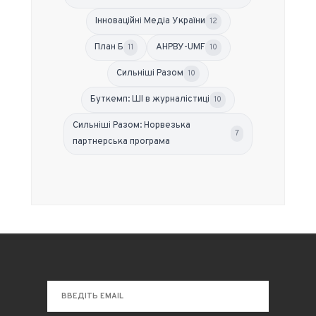
Інноваційні Медіа України
12
План Б
АНРВУ-UMF
11
10
Сильніші Разом
10
Буткемп: ШІ в журналістиці
10
Сильніші Разом: Норвезька
7
партнерська програма