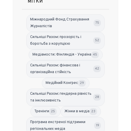
МІТКИ
Міжнародний Фонд Страхування
75
Журналістів
Сильніші Разом: прозорість і
52
боротьба з корупцією
Медіамости: Фінляндія - Україна
45
Сильніші Разом: фінансова і
42
організаційна стійкість
Медійний Конгрес
29
Сильніші Разом: гендерна рівність
28
та інклюзивність
Тренінги
Жінки в медіа
25
23
Програма екстреної підтримки
19
регіональних медіа