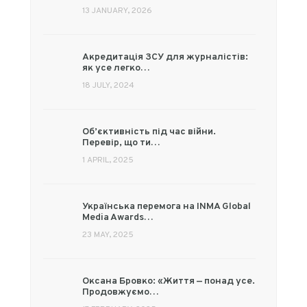
13 JANUARY, 2026
Акредитація ЗСУ для журналістів:
як усе легко…
18 JULY, 2024
Об’єктивність під час війни.
Перевір, що ти…
1 APRIL, 2025
Українська перемога на INMA Global
Media Awards…
23 MAY, 2025
Оксана Бровко: «Життя — понад усе.
Продовжуємо…