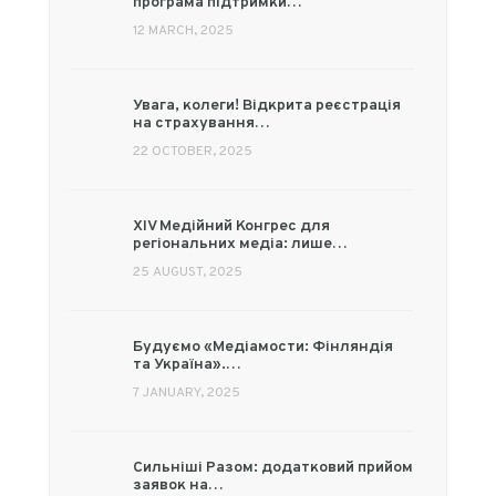
програма підтримки…
12 MARCH, 2025
Увага, колеги! Відкрита реєстрація
на страхування…
22 OCTOBER, 2025
XIV Медійний Конгрес для
регіональних медіа: лише…
25 AUGUST, 2025
Будуємо «Медіамости: Фінляндія
та Україна».…
7 JANUARY, 2025
Сильніші Разом: додатковий прийом
заявок на…