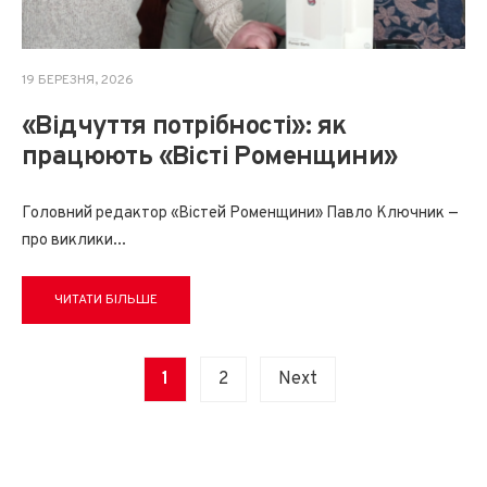
19 БЕРЕЗНЯ, 2026
«Відчуття потрібності»: як
працюють «Вісті Роменщини»
Головний редактор «Вістей Роменщини» Павло Ключник —
про виклики
...
ЧИТАТИ БІЛЬШЕ
Posts
1
2
Next
pagination