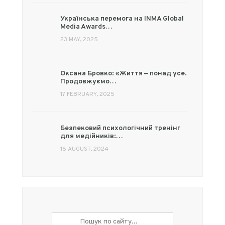
Українська перемога на INMA Global
Media Awards…
23 MAY, 2025
Оксана Бровко: «Життя — понад усе.
Продовжуємо…
17 FEBRUARY, 2025
Безпековий психологічний тренінг
для медійників:…
16 AUGUST, 2024