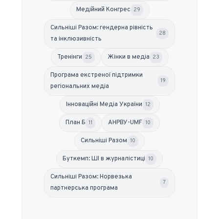
Медійний Конгрес
29
Сильніші Разом: гендерна рівність
28
та інклюзивність
Тренінги
Жінки в медіа
25
23
Програма екстреної підтримки
19
регіональних медіа
Інноваційні Медіа України
12
План Б
АНРВУ-UMF
11
10
Сильніші Разом
10
Буткемп: ШІ в журналістиці
10
Сильніші Разом: Норвезька
7
партнерська програма