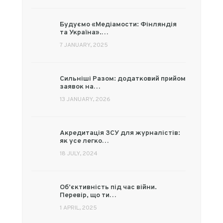
Будуємо «Медіамости: Фінляндія
та Україна».…
7 JANUARY, 2025
Сильніші Разом: додатковий прийом
заявок на…
13 JANUARY, 2026
Акредитація ЗСУ для журналістів:
як усе легко…
18 JULY, 2024
Об’єктивність під час війни.
Перевір, що ти…
1 APRIL, 2025