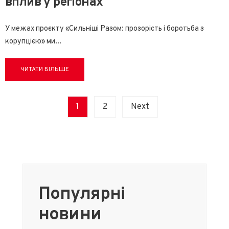
вплив у регіонах
У межах проєкту «Сильніші Разом: прозорість і боротьба з
корупцією» ми
...
ЧИТАТИ БІЛЬШЕ
Posts
1
2
Next
pagination
Популярні
новини