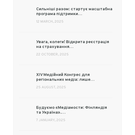
Сильніші разом: стартує масштабна
програма підтримки…
12 MARCH, 2025
Увага, колеги! Відкрита реєстрація
на страхування…
22 OCTOBER, 2025
XIV Медійний Конгрес для
регіональних медіа: лише…
25 AUGUST, 2025
Будуємо «Медіамости: Фінляндія
та Україна».…
7 JANUARY, 2025