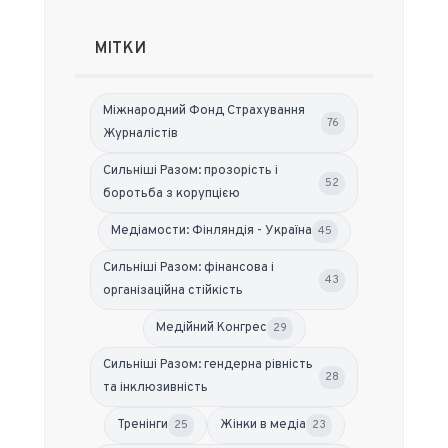
МІТКИ
Міжнародний Фонд Страхування
76
Журналістів
Сильніші Разом: прозорість і
52
боротьба з корупцією
Медіамости: Фінляндія - Україна
45
Сильніші Разом: фінансова і
43
організаційна стійкість
Медійний Конгрес
29
Сильніші Разом: гендерна рівність
28
та інклюзивність
Тренінги
Жінки в медіа
25
23