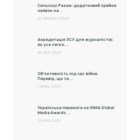
Сильніші Разом: додатковий прийом
заявок на…
13 JANUARY, 2026
Акредитація ЗСУ для журналістів:
як усе легко…
18 JULY, 2024
Об’єктивність під час війни.
Перевір, що ти…
1 APRIL, 2025
Українська перемога на INMA Global
Media Awards…
23 MAY, 2025