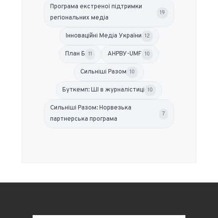
Програма екстреної підтримки
19
регіональних медіа
Інноваційні Медіа України
12
План Б
АНРВУ-UMF
11
10
Сильніші Разом
10
Буткемп: ШІ в журналістиці
10
Сильніші Разом: Норвезька
7
партнерська програма