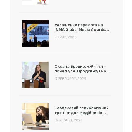
Українська перемога на
INMA Global Media Awards…
23 MAY, 2025
Оксана Бровко: «Життя —
понад усе. Продовжуємо…
17 FEBRUARY, 2025
Безпековий психологічний
тренінг для медійників:…
16 AUGUST, 2024