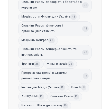
Сильніші Разом: прозорість і боротьба з
52
корупцією
Медіамости: Фінляндія - Україна
45
Сильніші Разом: фінансова і
43
організаційна стійкість
Медійний Конгрес
29
Сильніші Разом: гендерна рівність та
28
інклюзивність
Тренінги
Жінки в медіа
25
23
Програма екстреної підтримки
19
регіональних медіа
Інноваційні Медіа України
План Б
12
11
АНРВУ-UMF
Сильніші Разом
10
10
Буткемп: ШІ в журналістиці
10