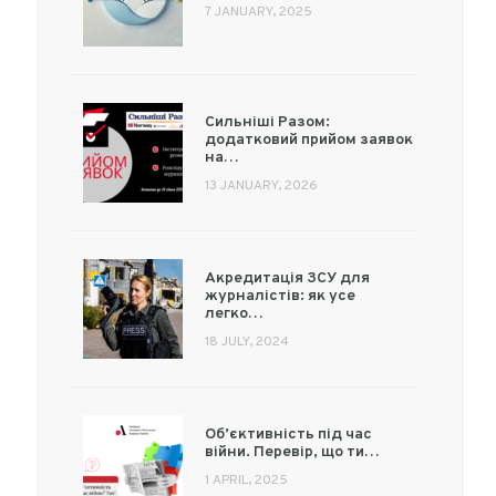
7 JANUARY, 2025
Сильніші Разом:
додатковий прийом заявок
на…
13 JANUARY, 2026
Акредитація ЗСУ для
журналістів: як усе
легко…
18 JULY, 2024
Об’єктивність під час
війни. Перевір, що ти…
1 APRIL, 2025