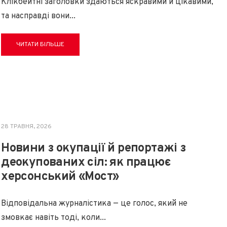
Клікбейтні заголовки здаються яскравими й цікавими,
та насправді вони
...
ЧИТАТИ БІЛЬШЕ
28 ТРАВНЯ, 2026
Новини з окупації й репортажі з
деокупованих сіл: як працює
херсонський «Мост»
Відповідальна журналістика — це голос, який не
змовкає навіть тоді, коли
...