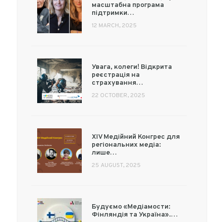
масштабна програма
підтримки…
12 MARCH, 2025
Увага, колеги! Відкрита
реєстрація на
страхування…
22 OCTOBER, 2025
XIV Медійний Конгрес для
регіональних медіа:
лише…
25 AUGUST, 2025
Будуємо «Медіамости:
Фінляндія та Україна».…