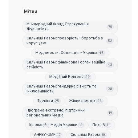
Мітки
Міжнародний Фонд Страхування
76
Журналістів
Сильніші Разом: прозорість і боротьба з
52
корупцією
Медіамости: Фінляндія - Україна
45
Сильніші Разом: фінансова і організаційна
43
стійкість
Медійний Конгрес
29
Сильніші Разом: гендерна рівність та
28
інклюзивність
Тренінги
Жінки в медіа
25
23
Програма екстреної підтримки
19
регіональних медіа
Інноваційні Медіа України
План Б
12
11
АНРВУ-UMF
Сильніші Разом
10
10