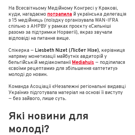
На Всесвітньому Медійному Конгресі у Кракові,
куди, нагадаємо
потрапила
й українська делегація
з 15 медійниць (поїздку організувала WAN-IFRA
спільно з АНРВУ у рамках проєкту «Сильніші
разом» за підтримки Норвегії), якраз звучали
відповіді на питання вище.
Спікерка —
Liesbeth Nizet (Лісбет Нізе)
, керівниця
напряму монетизації майбутніх авдиторій у
бельгійській медіакомпанії
Mediahuis
— поділилася
«своїми рецептами» для збільшення «аптетиту»
молоді до новин.
Команда Асоціації «Незалежні регіональні видавці
України» підготувала матеріал на основі її виступу
— без зайвого, лише суть.
Які новини для
молоді?