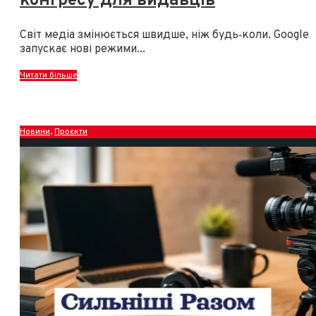
конгресу для видавців
Світ медіа змінюється швидше, ніж будь‑коли. Google
запускає нові режими
...
Читати більше
Новини
,
Проєкти