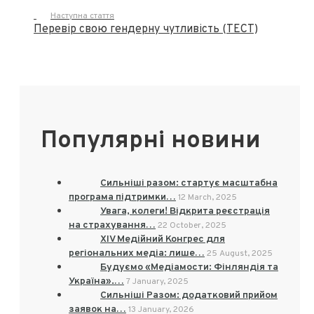
Наступна стаття
Перевір свою гендерну чутливість (ТЕСТ)
Популярні новини
Сильніші разом: стартує масштабна
програма підтримки…
12 March, 2025
Увага, колеги! Відкрита реєстрація
на страхування…
22 October, 2025
XIV Медійний Конгрес для
регіональних медіа: лише…
25 August, 2025
Будуємо «Медіамости: Фінляндія та
Україна».…
7 January, 2025
Сильніші Разом: додатковий прийом
заявок на…
13 January, 2026