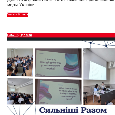
медіа України
...
Читати більше
Новини
,
Проєкти