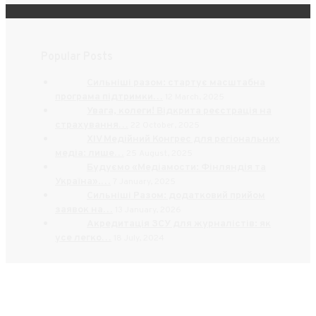
Popular Posts
Сильніші разом: стартує масштабна
програма підтримки…
12 March, 2025
Увага, колеги! Відкрита реєстрація на
страхування…
22 October, 2025
XIV Медійний Конгрес для регіональних
медіа: лише…
25 August, 2025
Будуємо «Медіамости: Фінляндія та
Україна».…
7 January, 2025
Сильніші Разом: додатковий прийом
заявок на…
13 January, 2026
Акредитація ЗСУ для журналістів: як
усе легко…
18 July, 2024