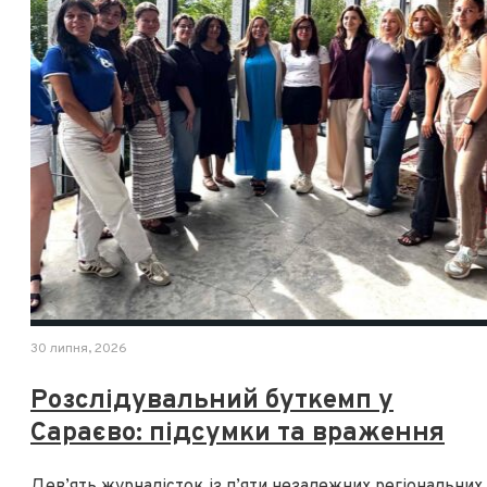
30 липня, 2026
Розслідувальний буткемп у
Сараєво: підсумки та враження
Дев’ять журналісток із п’яти незалежних регіональних