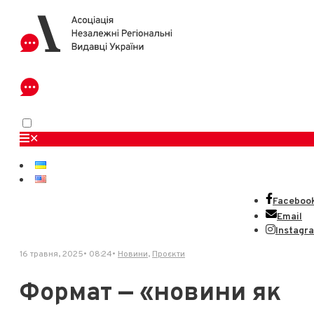
✕
Faceboo
Email
Instagr
16 травня, 2025
•
08:24
•
Новини
,
Проєкти
Формат — «новини як