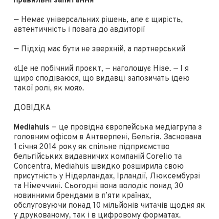
правильні запитання
— Немає універсальних рішень, але є щирість,
автентичність і повага до авдиторії
— Підхід має бути не зверхній, а партнерський
«Це не побічний проєкт, — наголошує Нізе. — І я
щиро сподіваюся, що видавці запозичать ідею
такої ролі, як моя».
ДОВІДКА
Mediahuis
— це провідна європейська медіагрупа з
головним офісом в Антверпені, Бельгія. Заснована
1 січня 2014 року як спільне підприємство
бельгійських видавничих компаній Corelio та
Concentra, Mediahuis швидко розширила свою
присутність у Нідерландах, Ірландії, Люксембурзі
та Німеччині. Сьогодні вона володіє понад 30
новинними брендами в п’яти країнах,
обслуговуючи понад 10 мільйонів читачів щодня як
у друкованому, так і в цифровому форматах.