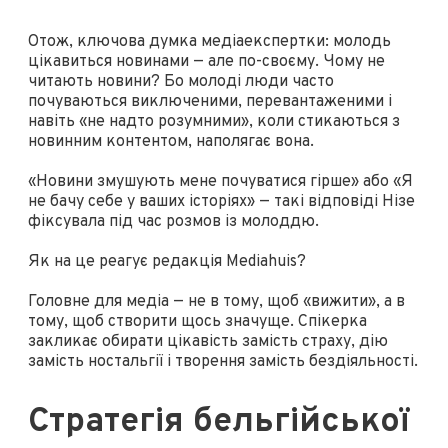
Отож, ключова думка медіаекспертки: молодь
цікавиться новинами — але по-своєму. Чому не
читають новини? Бо молоді люди часто
почуваються виключеними, перевантаженими і
навіть «не надто розумними», коли стикаються з
новинним контентом, наполягає вона.
«Новини змушують мене почуватися гірше» або «Я
не бачу себе у ваших історіях» — такі відповіді Нізе
фіксувала під час розмов із молоддю.
Як на це реагує редакція Mediahuis?
Головне для медіа — не в тому, щоб «вижити», а в
тому, щоб створити щось значуще. Спікерка
закликає обирати цікавість замість страху, дію
замість ностальгії і творення замість бездіяльності.
Стратегія бельгійської