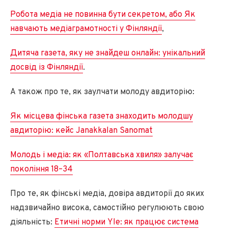
Робота медіа не повинна бути секретом, або Як
навчають медіаграмотності у Фінляндії
,
Дитяча газета, яку не знайдеш онлайн: унікальний
досвід із Фінляндії
.
А також про те, як заулчати молоду авдиторію:
Як місцева фінська газета знаходить молодшу
авдиторію: кейс Janakkalan Sanomat
Молодь і медіа: як «Полтавська хвиля» залучає
покоління 18–34
Про те, як фінські медіа, довіра авдиторії до яких
надзвичайно висока, самостійно регулюють свою
діяльність:
Етичні норми Yle: як працює система