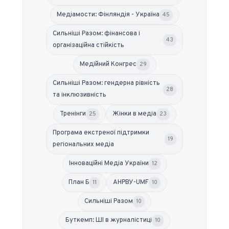
Медіамости: Фінляндія - Україна
45
Сильніші Разом: фінансова і
43
організаційна стійкість
Медійний Конгрес
29
Сильніші Разом: гендерна рівність
28
та інклюзивність
Тренінги
Жінки в медіа
25
23
Програма екстреної підтримки
19
регіональних медіа
Інноваційні Медіа України
12
План Б
АНРВУ-UMF
11
10
Сильніші Разом
10
Буткемп: ШІ в журналістиці
10