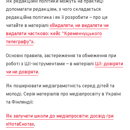
Як редакційні політики можуть на практиці
допомагати редакціям, з чого складається
редакційна політика і як її розробити
—
про це
читайте в матеріалі
«Видаляти, не видаляти чи
видаляти частково: кейс “Кременчуцького
телеграфу”»
.
Основні правила, застереження та обмеження при
роботі з ШІ-інструментами
—
в матеріалі
ШІ: довіряти
чи не довіряти
.
Як поширювати медіаграмотність серед дітей та
молоді. Серія матеріалів про медіапросвіту в Україні
та Фінляндії:
Як залучати школи до медіапросвіти: досвід гри
«НотаЄнота»
,