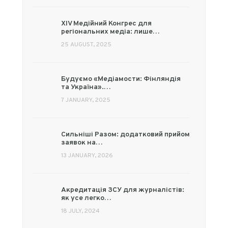
XIV Медійний Конгрес для
регіональних медіа: лише…
25 AUGUST, 2025
Будуємо «Медіамости: Фінляндія
та Україна».…
7 JANUARY, 2025
Сильніші Разом: додатковий прийом
заявок на…
13 JANUARY, 2026
Акредитація ЗСУ для журналістів:
як усе легко…
18 JULY, 2024