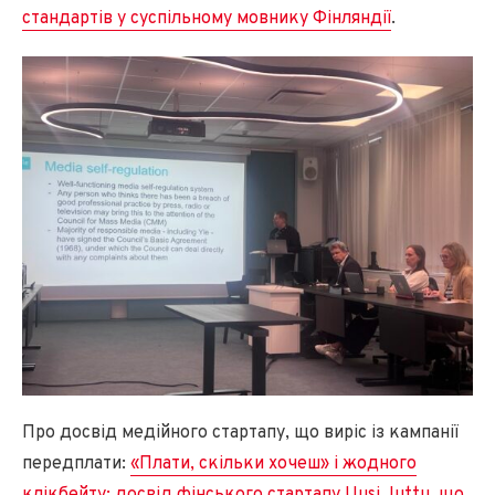
стандартів у суспільному мовнику Фінляндії
.
Про досвід медійного стартапу, що виріс із кампанії
передплати:
«Плати, скільки хочеш» і жодного
клікбейту: досвід фінського стартапу Uusi Juttu, що