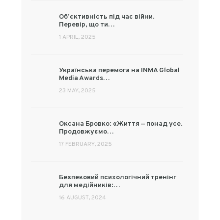
Об’єктивність під час війни.
Перевір, що ти…
1 APRIL, 2025
Українська перемога на INMA Global
Media Awards…
23 MAY, 2025
Оксана Бровко: «Життя — понад усе.
Продовжуємо…
17 FEBRUARY, 2025
Безпековий психологічний тренінг
для медійників:…
16 AUGUST, 2024