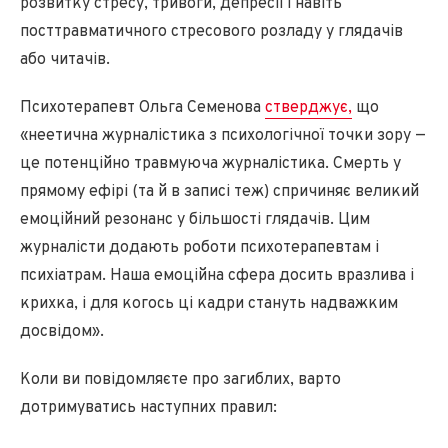
розвитку стресу, тривоги, депресії і навіть
посттравматичного стресового розладу у глядачів
або читачів.
Психотерапевт Ольга Семенова
стверджує,
що
«неетична журналістика з психологічної точки зору —
це потенційно травмуюча журналістика. Смерть у
прямому ефірі (та й в записі теж) спричиняє великий
емоційний резонанс у більшості глядачів. Цим
журналісти додають роботи психотерапевтам і
психіатрам. Наша емоційна сфера досить вразлива і
крихка, і для когось ці кадри стануть надважким
досвідом».
Коли ви повідомляєте про загиблих, варто
дотримуватись наступних правил: