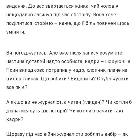
видання. До вас звертається жінка, чий чоловік
нещодавно загинув під час обстрілу. Вона хоче
поділитися історією — каже, що її біль повинен щось
змінити.
Ви погоджуєтесь. Але вже після запису розумієте:
частина деталей надто особиста, кадри — шокуючі, а
її син випадково потрапив у кадр, хлопчик плаче на
цих світлинах. Що робити? Видалити? Опублікувати
все як є?
А якщо ви не журналіст, а читач (глядач)? Чи хотіли б
дізнатися суть цієї історії? Чи хотіли б бачити такі
кадри?
Щоразу під час війни журналісти роблять вибір — як