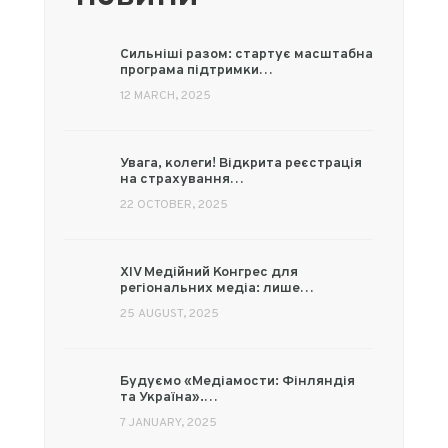
Сильніші разом: стартує масштабна
програма підтримки…
12 MARCH, 2025
Увага, колеги! Відкрита реєстрація
на страхування…
22 OCTOBER, 2025
XIV Медійний Конгрес для
регіональних медіа: лише…
25 AUGUST, 2025
Будуємо «Медіамости: Фінляндія
та Україна».…
7 JANUARY, 2025