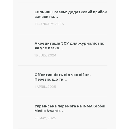
Сильніші Разом: додатковий прийом
заявок на…
13 JANUARY, 2026
Акредитація ЗСУ для журналістів:
як усе легко…
18 JULY, 2024
Об’єктивність під час війни.
Перевір, що ти…
1 APRIL, 2025
Українська перемога на INMA Global
Media Awards…
23 MAY, 2025