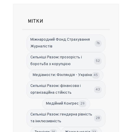
МІТКИ
Міжнародний Фонд Страхування
76
Журналістів
Сильніші Разом: прозорість і
52
боротьба з корупцією
Медіамости: Фінляндія - Україна
45
Сильніші Разом: фінансова і
43
організаційна стійкість
Медійний Конгрес
29
Сильніші Разом: гендерна рівність
28
та інклюзивність