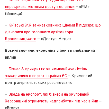
—
Берег Південного Бугу для обраних: хто
перекриває містянам доступ до річки
— «RIA»
(Вінниця)
—
Київські ЖК за «казковими» цінами й підозра: що
дізналися про головного архітектора
Кропивницького
— «Доступ. Медіа»
Воєнні злочини, економіка війни та глобальний
вплив
—
Бізнес & прикриття: як компанії «чекістів»
заякорилися в портах і країнах ЄС
— Кримський
центр журналістських розслідувань
—
Зрада на експорт: які бізнеси на окупованій
Херсонщині отримують надприбутки під час війни
—
«Вгору»