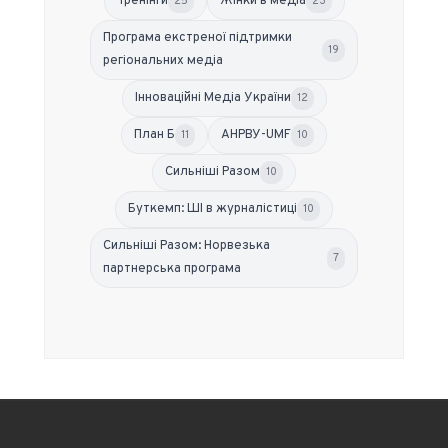
Тренінги
Жінки в медіа
25
23
Програма екстреної підтримки
19
регіональних медіа
Інноваційні Медіа України
12
План Б
АНРВУ-UMF
11
10
Сильніші Разом
10
Буткемп: ШІ в журналістиці
10
Сильніші Разом: Норвезька
7
партнерська програма