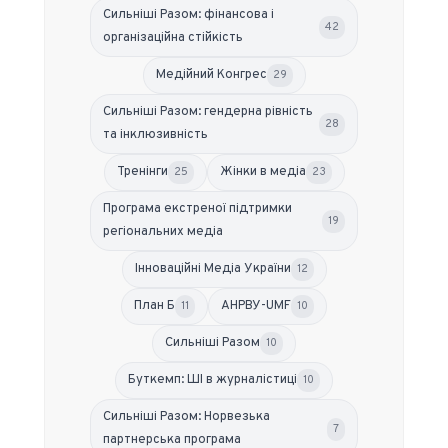
Сильніші Разом: фінансова і
42
організаційна стійкість
Медійний Конгрес
29
Сильніші Разом: гендерна рівність
28
та інклюзивність
Тренінги
Жінки в медіа
25
23
Програма екстреної підтримки
19
регіональних медіа
Інноваційні Медіа України
12
План Б
АНРВУ-UMF
11
10
Сильніші Разом
10
Буткемп: ШІ в журналістиці
10
Сильніші Разом: Норвезька
7
партнерська програма