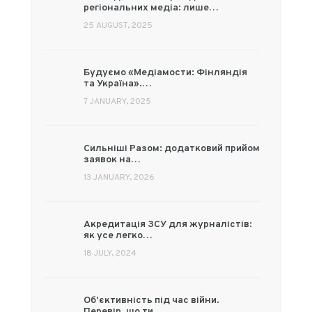
регіональних медіа: лише…
25 AUGUST, 2025
Будуємо «Медіамости: Фінляндія
та Україна».…
7 JANUARY, 2025
Сильніші Разом: додатковий прийом
заявок на…
13 JANUARY, 2026
Акредитація ЗСУ для журналістів:
як усе легко…
18 JULY, 2024
Об’єктивність під час війни.
Перевір, що ти…