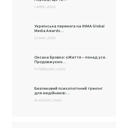
1 APRIL, 2025
Українська перемога на INMA Global
Media Awards…
23 MAY, 2025
Оксана Бровко: «Життя — понад усе.
Продовжуємо…
17 FEBRUARY, 2025
Безпековий психологічний тренінг
для медійників:…
16 AUGUST, 2024