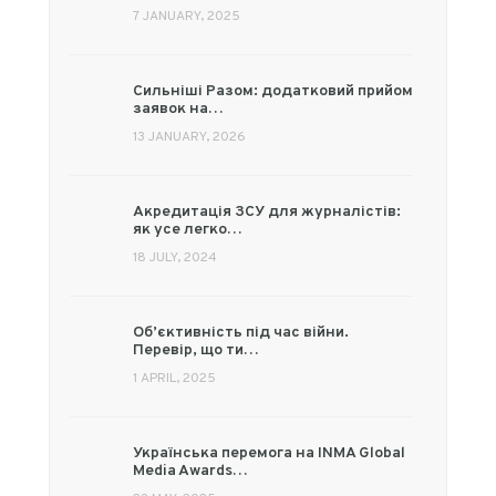
7 JANUARY, 2025
Сильніші Разом: додатковий прийом
заявок на…
13 JANUARY, 2026
Акредитація ЗСУ для журналістів:
як усе легко…
18 JULY, 2024
Об’єктивність під час війни.
Перевір, що ти…
1 APRIL, 2025
Українська перемога на INMA Global
Media Awards…