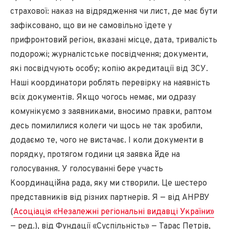
страхової: наказ на відрядження чи лист, де має бути
зафіксовано, що ви не самовільно їдете у
прифронтовий регіон, вказані місце, дата, тривалість
подорожі; журналістське посвідчення; документи,
які посвідчують особу; копію акредитації від ЗСУ.
Наші координатори роблять перевірку на наявність
всіх документів. Якщо чогось немає, ми одразу
комунікуємо з заявниками, вносимо правки, раптом
десь помилилися колеги чи щось не так зробили,
додаємо те, чого не вистачає. І коли документи в
порядку, протягом години ця заявка йде на
голосування. У голосуванні бере участь
Координаційна рада, яку ми створили. Це шестеро
представників від різних партнерів. Я — від АНРВУ
(
Асоціація «Незалежні регіональні видавці України»
— ред.), від Фундації «Суспільність» — Тарас Петрів,