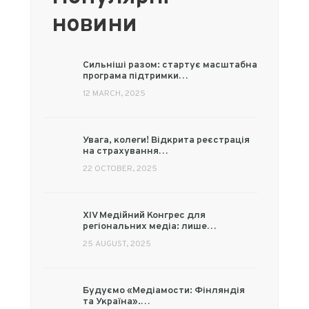
новини
Сильніші разом: стартує масштабна
програма підтримки…
12 MARCH, 2025
Увага, колеги! Відкрита реєстрація
на страхування…
22 OCTOBER, 2025
XIV Медійний Конгрес для
регіональних медіа: лише…
25 AUGUST, 2025
Будуємо «Медіамости: Фінляндія
та Україна».…