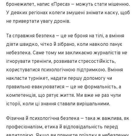
бронежилет, напис «Преса» — можуть стати мішенню.
У деяких регіонах колеги змушені знімати каску, щоб
не привертати увагу дронів.
Та справжня безпека — це не броня на тілі, а вміння
діяти швидко, чітко й зібрано, коли навколо панує
небезпека. Саме тому ми закликаємо журналістів не
ігнорувати тренінги, розвивати стресостійкість,
користуватися психологічною підтримкою. Вміння
накласти турнікет, надати першу допомогу чи
правильно евакуюватися — це не формальність, а
компетенція, що рятує життя. Ми вже не раз чули
історії, коли ці знання ставали вирішальними.
Фізична й психологічна безпека — така ж важлива, як
професіоналізм, етика й відповідальність перед
авдиторією. Якщо ви плануєте поїздку в небезпечну