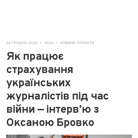
24 ГРУДНЯ, 2025
•
10:20
•
НОВИНИ
,
ПРОЄКТИ
Як працює
страхування
українських
журналістів під час
війни — інтерв’ю з
Оксаною Бровко