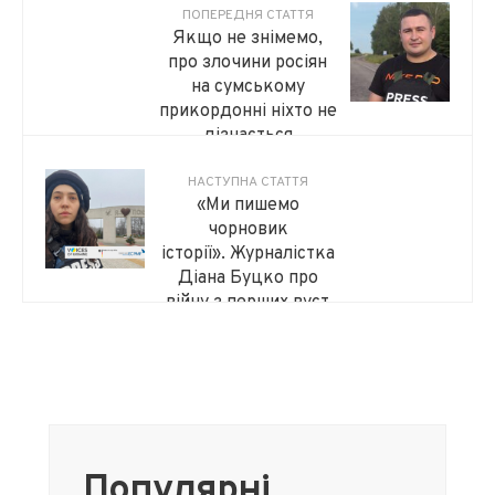
ПОПЕРЕДНЯ СТАТТЯ
Якщо не знімемо,
про злочини росіян
на сумському
прикордонні ніхто не
дізнається
НАСТУПНА СТАТТЯ
«Ми пишемо
чорновик
історії». Журналістка
Діана Буцко про
війну з перших вуст
Популярні