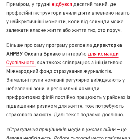
Приміром, у грудні
відбувся
десятий такий, де
професійні інструктори вчили діяти впевнено навіть
у найкритичніші моменти, коли від секунди може
залежати власне життя або життя тих, хто поруч.
Більше про саму програму розповіла
директорка
АНРВУ Оксана Бровко
в інтерв’ю
для команди
Суспільного,
яка також співпрацює з ініціативою
Міжнародний фонд страхування журналістів.
Знімальні групи компанії регулярно виїжджають у
небезпечні зони, а регіональні команди
прифронтових філій постійно працюють у районах із
підвищеним ризиком для життя, тож потребують
страхового захисту. Далі текст подаємо дослівно.
«Страхування працівників медіа в умовах війни — це
базова необхідність. Робота сьогодні часто повʼязана з