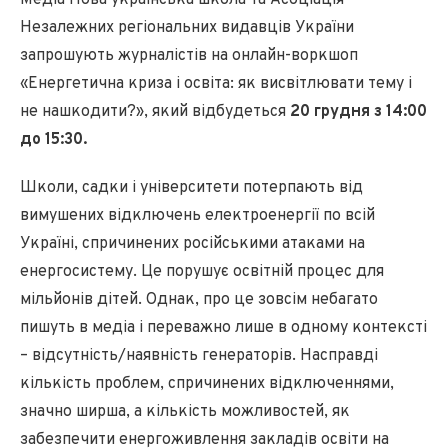
Медіа Нова українська школа та Асоціація
Незалежних регіональних видавців України
запрошують журналістів на онлайн-воркшоп
«Енергетична криза і освіта: як висвітлювати тему і
не нашкодити?», який відбудеться
20 грудня з 14:00
до 15:30.
Школи, садки і університети потерпають від
вимушених відключень електроенергії по всій
Україні, спричинених російськими атаками на
енергосистему. Це порушує освітній процес для
мільйонів дітей. Однак, про це зовсім небагато
пишуть в медіа і переважно лише в одному контексті
– відсутність/наявність генераторів. Насправді
кількість проблем, спричинених відключеннями,
значно ширша, а кількість можливостей, як
забезпечити енергоживлення закладів освіти на