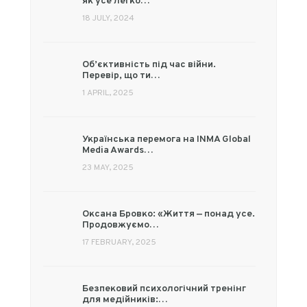
як усе легко…
18 JULY, 2024
Об’єктивність під час війни.
Перевір, що ти…
1 APRIL, 2025
Українська перемога на INMA Global
Media Awards…
23 MAY, 2025
Оксана Бровко: «Життя — понад усе.
Продовжуємо…
17 FEBRUARY, 2025
Безпековий психологічний тренінг
для медійників:…