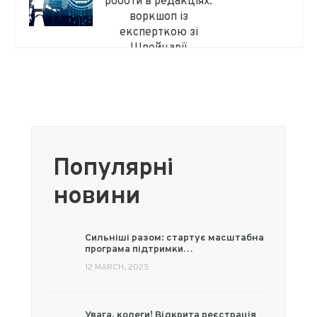
роботи в редакціях:
воркшоп із
експерткою зі
Швейцарії
Популярні
новини
Сильніші разом: стартує масштабна
програма підтримки…
12 MARCH, 2025
Увага, колеги! Відкрита реєстрація