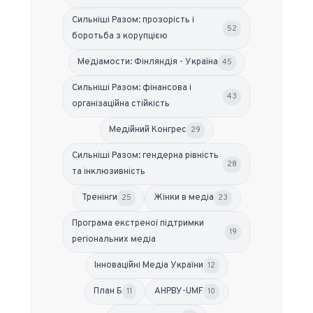
Сильніші Разом: прозорість і
52
боротьба з корупцією
Медіамости: Фінляндія - Україна
45
Сильніші Разом: фінансова і
43
організаційна стійкість
Медійний Конгрес
29
Сильніші Разом: гендерна рівність
28
та інклюзивність
Тренінги
Жінки в медіа
25
23
Програма екстреної підтримки
19
регіональних медіа
Інноваційні Медіа України
12
План Б
АНРВУ-UMF
11
10