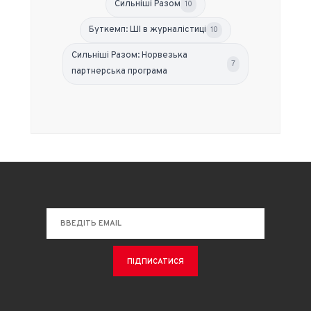
Сильніші Разом
10
Буткемп: ШІ в журналістиці
10
Сильніші Разом: Норвезька
7
партнерська програма