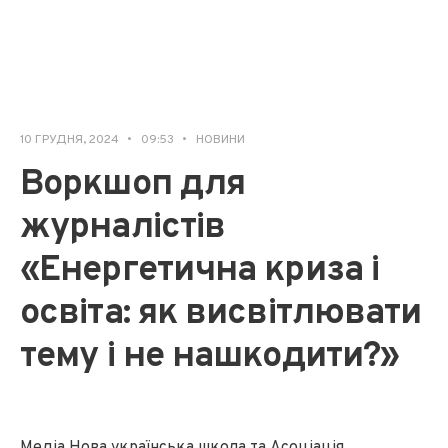
10 ГРУДНЯ, 2024
•
09:53
•
НОВИНИ
Воркшоп для
журналістів
«Енергетична криза і
освіта: як висвітлювати
тему і не нашкодити?»