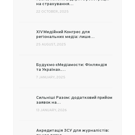
на страхування…
22 OCTOBER, 2025
XIV Медійний Конгрес для
регіональних медіа: лише…
25 AUGUST, 2025
Будуємо «Медіамости: Фінляндія
та Україна».…
7 JANUARY, 2025
Сильніші Разом: додатковий прийом
заявок на…
13 JANUARY, 2026
Акредитація ЗСУ для журналістів: