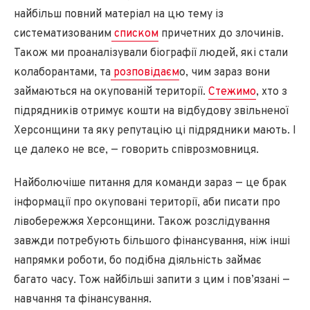
найбільш повний матеріал на цю тему із
систематизованим
списком
причетних до злочинів.
Також ми проаналізували біографії людей, які стали
колаборантами, та
розповідаєм
о, чим зараз вони
займаються на окупованій території.
Стежимо
, хто з
підрядників отримує кошти на відбудову звільненої
Херсонщини та яку репутацію ці підрядники мають. І
це далеко не все, — говорить співрозмовниця.
Найболючіше питання для команди зараз — це брак
інформації про окуповані території, аби писати про
лівобережжя Херсонщини. Також розслідування
завжди потребують більшого фінансування, ніж інші
напрямки роботи, бо подібна діяльність займає
багато часу. Тож найбільші запити з цим і пов’язані —
навчання та фінансування.