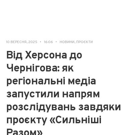
10 ВЕРЕСНЯ, 2025
•
16:06
•
НОВИНИ
,
ПРОЄКТИ
Від Херсона до
Чернігова: як
регіональні медіа
запустили напрям
розслідувань завдяки
проєкту «Сильніші
Разом»