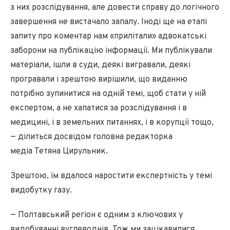
з них розслідування, але довести справу до логічного
завершення не вистачало запалу. Іноді ще на етапі
запиту про коментар нам «прилітали» адвокатські
заборони на публікацію інформації. Ми публікували
матеріали, ішли в суди, деякі вигравали, деякі
програвали і зрештою вирішили, що виданню
потрібно зупинитися на одній темі, щоб стати у ній
експертом, а не хапатися за розслідування і в
медицині, і в земельних питаннях, і в корупції тощо,
— ділиться досвідом головна редакторка
медіа Тетяна Цирульник.
Зрештою, їм вдалося наростити експертність у темі
видобутку газу.
— Полтавський регіон є одним з ключових у
видобуванні вуглеводнів. Тож ми зацікавилися