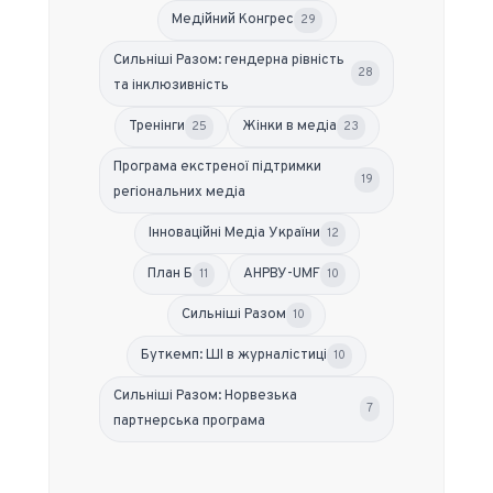
Медійний Конгрес
29
Сильніші Разом: гендерна рівність
28
та інклюзивність
Тренінги
Жінки в медіа
25
23
Програма екстреної підтримки
19
регіональних медіа
Інноваційні Медіа України
12
План Б
АНРВУ-UMF
11
10
Сильніші Разом
10
Буткемп: ШІ в журналістиці
10
Сильніші Разом: Норвезька
7
партнерська програма