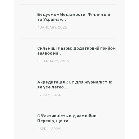
Будуємо «Медіамости: Фінляндія
та Україна».…
7 JANUARY, 2025
Сильніші Разом: додатковий прийом
заявок на…
13 JANUARY, 2026
Акредитація ЗСУ для журналістів:
як усе легко…
18 JULY, 2024
Об’єктивність під час війни.
Перевір, що ти…
1 APRIL, 2025