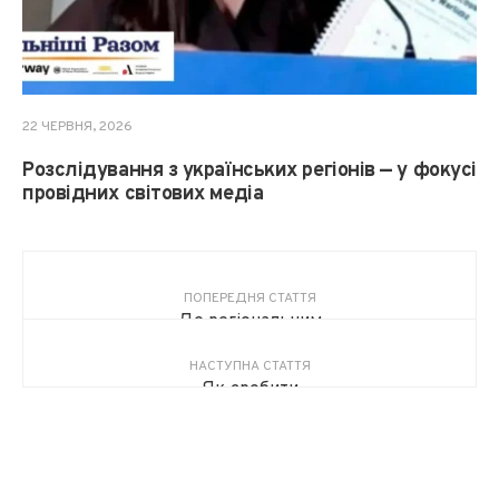
22 ЧЕРВНЯ, 2026
Розслідування з українських регіонів — у фокусі
провідних світових медіа
ПОПЕРЕДНЯ СТАТТЯ
Де регіональним
медіа шукати нові
НАСТУПНА СТАТТЯ
джерела доходів?
Як зробити
Практичні кейси — на
матеріали видимими
XIV Медійному
у соцмережах: що
Конгресі
працює, а що ні