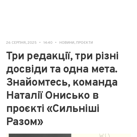
26 СЕРПНЯ, 2025
•
14:40
•
НОВИНИ
,
ПРОЄКТИ
Три редакції, три різні
досвіди та одна мета.
Знайомтесь, команда
Наталії Онисько в
проєкті «Сильніші
Разом»