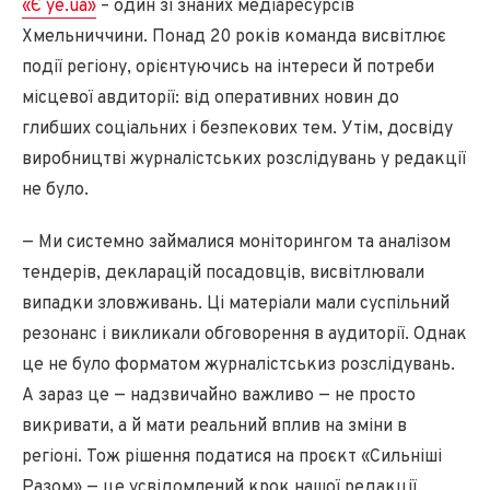
«Є ye.ua»
– один зі знаних медіаресурсів
Хмельниччини. Понад 20 років команда висвітлює
події регіону, орієнтуючись на інтереси й потреби
місцевої авдиторії: від оперативних новин до
глибших соціальних і безпекових тем. Утім, досвіду
виробництві журналістських розслідувань у редакції
не було.
— Ми системно займалися моніторингом та аналізом
тендерів, декларацій посадовців, висвітлювали
випадки зловживань. Ці матеріали мали суспільний
резонанс і викликали обговорення в аудиторії. Однак
це не було форматом журналістськиз розслідувань.
А зараз це — надзвичайно важливо — не просто
викривати, а й мати реальний вплив на зміни в
регіоні. Тож рішення податися на проєкт «Сильніші
Разом» — це усвідомлений крок нашої редакції.