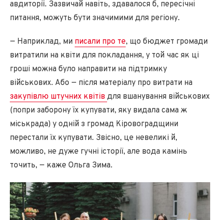
авдиторії. Зазвичай навіть, здавалося б, пересічні
питання, можуть бути значимими для регіону.
— Наприклад, ми
писали про те
, що бюджет громади
витратили на квіти для покладання, у той час як ці
гроші можна було направити на підтримку
військових. Або — після матеріалу про витрати на
закупівлю штучних квітів
для вшанування військових
(попри заборону їх купувати, яку видала сама ж
міськрада) у одній з громад Кіровоградщини
перестали їх купувати. Звісно, це невеликі й,
можливо, не дуже гучні історії, але вода камінь
точить, — каже Ольга Зима.