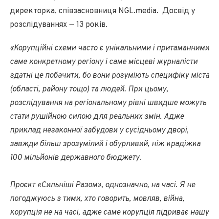
директорка, співзасновниця NGL.media. Досвід у
розслідуваннях — 13 років.
«Корупційні схеми часто є унікальними і притаманними
саме конкретному регіону і саме місцеві журналісти
здатні це побачити, бо вони розуміють специфіку міста
(області, району тощо) та людей. При цьому,
розслідування на регіональному рівні швидше можуть
стати рушійною силою для реальних змін. Адже
приклад незаконної забудови у сусідньому дворі,
завжди більш зрозумілий і обурливий, ніж крадіжка
100 мільйонів державного бюджету.
Проєкт «Сильніші Разом», однозначно, на часі. Я не
погоджуюсь з тими, хто говорить, мовляв, війна,
корупція не на часі, адже саме корупція підриває нашу