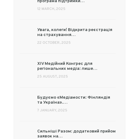
програма підтримки…
12 MARCH, 2025
Увага, колеги! Відкрита реєстрація
на страхування…
22 OCTOBER, 2025
XIV Медійний Конгрес для
регіональних медіа: лише…
25 AUGUST, 2025
Будуємо «Медіамости: Фінляндія
та Україна».…
7 JANUARY, 2025
Сильніші Разом: додатковий прийом
заявок на…