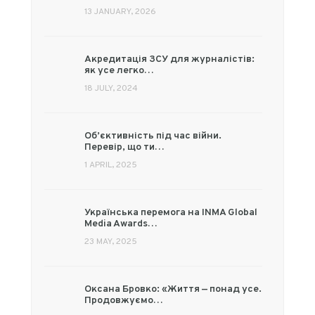
13 JANUARY, 2026
Акредитація ЗСУ для журналістів:
як усе легко…
18 JULY, 2024
Об’єктивність під час війни.
Перевір, що ти…
1 APRIL, 2025
Українська перемога на INMA Global
Media Awards…
23 MAY, 2025
Оксана Бровко: «Життя — понад усе.
Продовжуємо…