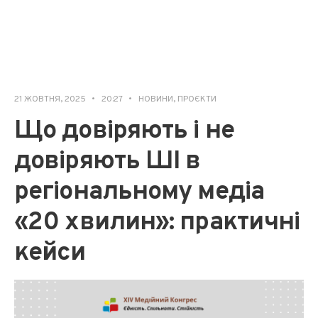
21 ЖОВТНЯ, 2025
•
20:27
•
НОВИНИ
,
ПРОЄКТИ
Що довіряють і не
довіряють ШІ в
регіональному медіа
«20 хвилин»: практичні
кейси