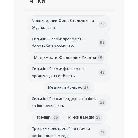
МІТКИ
Міжнародний Фонд Страхування
75
Журналістів
Сильніші Разом: прозорість і
52
боротьба з корупцією
Медіамости: Фінляндія - Україна
45
Сильніші Разом: фінансова і
42
організаційна стійкість
Медійний Конгрес
29
Сильніші Разом: гендерна рівність
28
та інклюзивність
Тренінги
Жінки в медіа
25
23
Програма екстреної підтримки
19
регіональних медіа