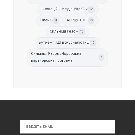
Інноваційні Медіа України
12
План Б
АНРВУ-UMF
11
10
Сильніші Разом
10
Буткемп: ШІ в журналістиці
10
Сильніші Разом: Норвезька
7
партнерська програма