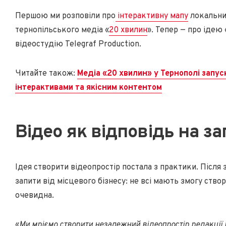
Першою ми розповіли про
інтерактивну мапу
локальних
тернопільського медіа «
20 хвилин
». Тепер — про ідею 
відеостудію Telegraf Production.
Читайте також:
Медіа «20 хвилин» у Тернополі запуск
інтерактивами та якісним контентом
Відео як відповідь на з
Ідея створити відеопростір постала з практики. Після
запити від місцевого бізнесу: не всі мають змогу ств
очевидна.
«
Ми мріємо створити незалежний відеопростір редакції