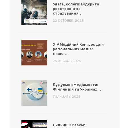
Увага, колеги! Відкрита
реєстрація на
страхування…
22 OCTOBER, 2025
XIV Медійний Конгрес для
регіональних медіа:
лише…
25 AUGUST, 2025
Будуємо «Медіамости:
Фінляндія та Україна».…
7 JANUARY, 2025
Сильніші Разом: