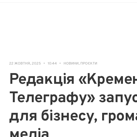
22 ЖОВТНЯ, 2025
•
10:44
•
НОВИНИ
,
ПРОЄКТИ
Редакція «Креме
Телеграфу» запус
для бізнесу, гром
медіа