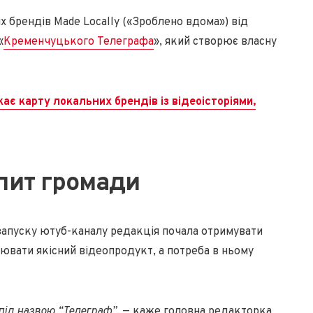
 брендів Made Locally («Зроблено вдома») від
«
Кременчуцького Телеграфа
», який створює власну
ає карту локальних брендів із відеоісторіями,
апит громади
 запуску ютуб-каналу редакція почала отримувати
орювати якісний відеопродукт, а потреба в ньому
 під назвою “Телеграф”
, — каже головна редакторка