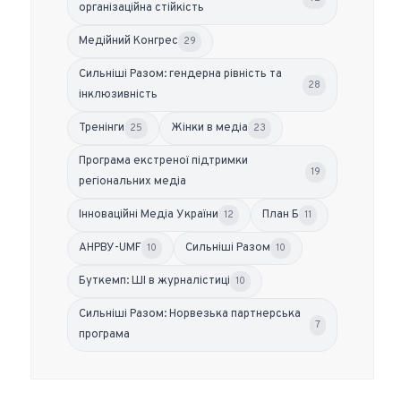
організаційна стійкість
Медійний Конгрес
29
Сильніші Разом: гендерна рівність та
28
інклюзивність
Тренінги
Жінки в медіа
25
23
Програма екстреної підтримки
19
регіональних медіа
Інноваційні Медіа України
План Б
12
11
АНРВУ-UMF
Сильніші Разом
10
10
Буткемп: ШІ в журналістиці
10
Сильніші Разом: Норвезька партнерська
7
програма