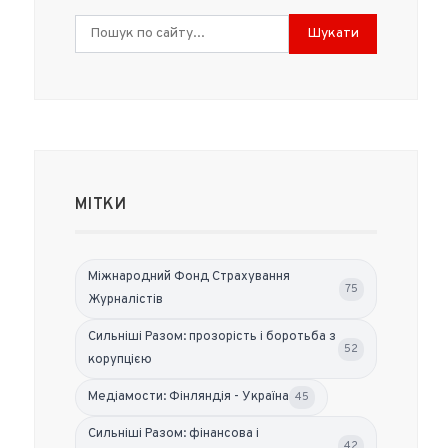
Шукати
МІТКИ
Міжнародний Фонд Страхування
75
Журналістів
Сильніші Разом: прозорість і боротьба з
52
корупцією
Медіамости: Фінляндія - Україна
45
Сильніші Разом: фінансова і
42