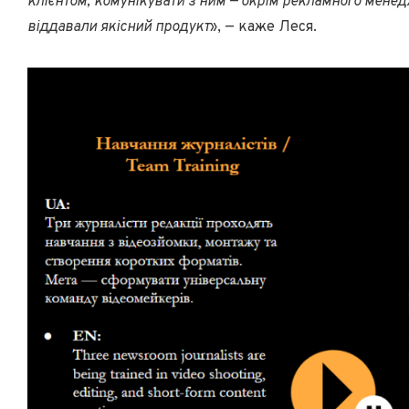
клієнтом, комунікувати з ним — окрім рекламного менед
віддавали якісний продукт
», — каже Леся.