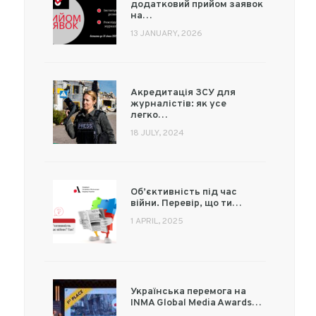
додатковий прийом заявок
на…
13 JANUARY, 2026
Акредитація ЗСУ для
журналістів: як усе
легко…
18 JULY, 2024
Об’єктивність під час
війни. Перевір, що ти…
1 APRIL, 2025
Українська перемога на
INMA Global Media Awards…