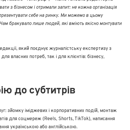
ати з бізнесом і отримали запит: не кожна організація
презентувати себе на ринку. Ми можемо в цьому
. Нам бракувало лише людей, які вміють якісно монтувати
редакції, який поєднує журналістську експертизу з
я власних потреб, так і для клієнтів: бізнесу,
ію до субтитрів
луг: зйомку іміджевих і корпоративних подій, монтаж
тів для соцмереж (Reels, Shorts, TikTok), написання
вання українською або англійською.