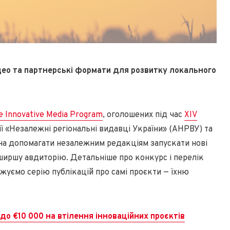
ідео та партнерські формати для розвитку локального
e Innovative Media Program
, оголошених під час
XIV
ції «Незалежні регіональні видавці України» (АНРВУ) та
ана допомагати незалежним редакціям запускати нові
иршу авдиторію. Детальніше про конкурс і перелік
жуємо серію публікацій про самі проєкти — їхню
до €10 000 на втілення інноваційних проєктів