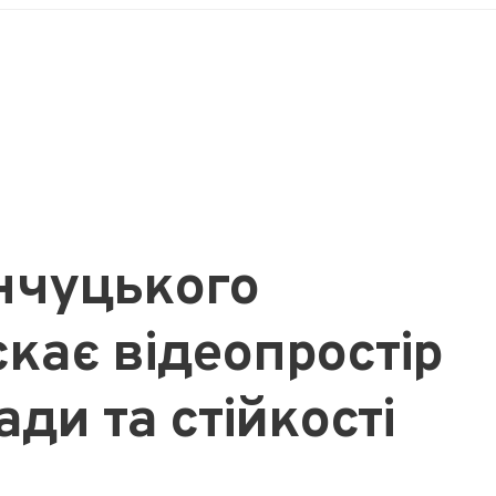
нчуцького
кає відеопростір
ади та стійкості