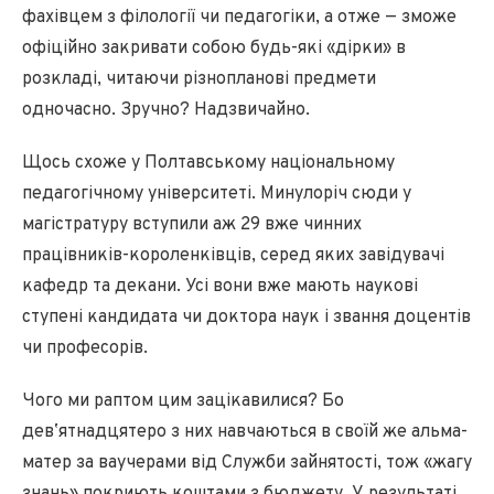
фахівцем з філології чи педагогіки, а отже — зможе
офіційно закривати собою будь-які «дірки» в
розкладі, читаючи різнопланові предмети
одночасно. Зручно? Надзвичайно.
Щось схоже у Полтавському національному
педагогічному університеті. Минулоріч сюди у
магістратуру вступили аж 29 вже чинних
працівників-короленківців, серед яких завідувачі
кафедр та декани. Усі вони вже мають наукові
ступені кандидата чи доктора наук і звання доцентів
чи професорів.
Чого ми раптом цим зацікавилися? Бо
девʼятнадцятеро з них навчаються в своїй же альма-
матер за ваучерами від Служби зайнятості, тож «жагу