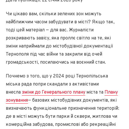
Дата публікації: 22 січня 2026 року
Чи цікаво вам, скільки зелених зон можуть
найближчим часом забудувати в місті? Якщо так,
тоді цей матеріал — для вас. Журналісти
розкривають завісу, яка проллє світло на те, які
зміни наприймали до містобудівної документації
Тернополя під час війни та закрили від очей
громадськості, посилаючись на воєнний стан.
Почнемо з того, що у 2024 році Тернопільська
міська рада попри скандали з активістами
внесла
зміни до Генерального плану
міста та
Плану
зонування
— базових містобудівних документів, які
визначають функціональне призначення територій:
де в місті можуть бути парки й сквери, житлова чи
комерційна забудова, промислові або рекреаційні