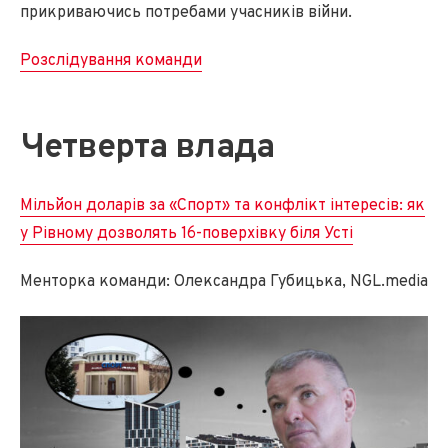
прикриваючись потребами учасників війни.
Розслідування команди
Четверта влада
Мільйон доларів за «Спорт» та конфлікт інтересів: як
у Рівному дозволять 16-поверхівку біля Усті
Менторка команди: Олександра Губицька, NGL.media