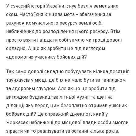
У сучасній історії України існує безліч земельних
схем. Часто їхня кінцева мета – збагачення за
рахунок комунального ресурсу землі осіб,
наближених до розподілення цього ресурсу. Втім
просто взяти і віддати собі землю чи гроші доволі
складно. А що як зробити це під виглядом
«допомоги» учаснику бойових дій?
Так само доволі складно побудувати кілька десятків
таунхаусів у місці, де б їх не мало бути за генпланом
та здоровим глуздом. Але якщо це зробити під
виглядом будівництва літньої кухні, та ще і на
ділянці, яку перед цим безоплатно отримав учасник
бойових дій? Це справжній джекпот, який у
Черкасах наближені до місцевої влади особи змогли
зірвати чи то реалізувати за останні кілька років,