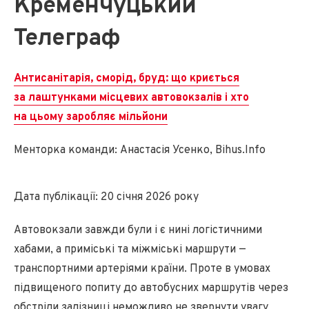
Кременчуцький
Телеграф
Антисанітарія, сморід, бруд: що криється
за лаштунками місцевих автовокзалів і хто
на цьому заробляє мільйони
Менторка команди: Анастасія Усенко, Bihus.Info
Дата публікації: 20 січня 2026 року
Автовокзали завжди були і є нині логістичними
хабами, а приміські та міжміські маршрути —
транспортними артеріями країни. Проте в умовах
підвищеного попиту до автобусних маршрутів через
обстріли залізниці неможливо не звернути увагу