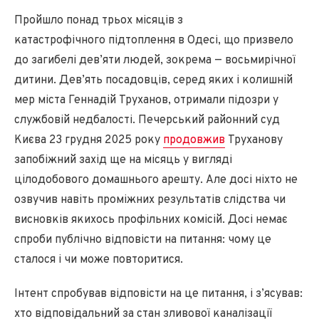
Пройшло понад трьох місяців з
катастрофічного підтоплення в Одесі, що призвело
до загибелі дев’яти людей, зокрема — восьмирічної
дитини. Дев’ять посадовців, серед яких і колишній
мер міста Геннадій Труханов, отримали підозри у
службовій недбалості. Печерський районний суд
Києва 23 грудня 2025 року
продовжив
Труханову
запобіжний захід ще на місяць у вигляді
цілодобового домашнього арешту. Але досі ніхто не
озвучив навіть проміжних результатів слідства чи
висновків якихось профільних комісій. Досі немає
спроби публічно відповісти на питання: чому це
сталося і чи може повторитися.
Інтент спробував відповісти на це питання, і з’ясував:
хто відповідальний за стан зливової каналізації