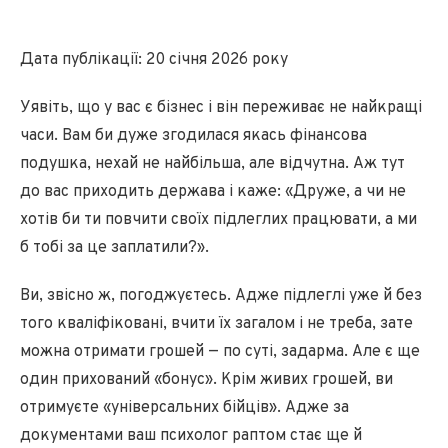
Дата публікації: 20 січня 2026 року
Уявіть, що у вас є бізнес і він переживає не найкращі
часи. Вам би дуже згодилася якась фінансова
подушка, нехай не найбільша, але відчутна. Аж тут
до вас приходить держава і каже: «Друже, а чи не
хотів би ти повчити своїх підлеглих працювати, а ми
б тобі за це заплатили?».
Ви, звісно ж, погоджуєтесь. Адже підлеглі уже й без
того кваліфіковані, вчити їх загалом і не треба, зате
можна отримати грошей — по суті, задарма. Але є ще
один прихований «бонус». Крім живих грошей, ви
отримуєте «універсальних бійців». Адже за
документами ваш психолог раптом стає ще й