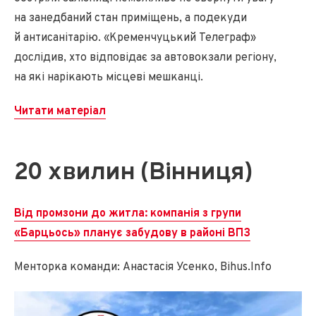
на занедбаний стан приміщень, а подекуди
й антисанітарію. «Кременчуцький Телеграф»
дослідив, хто відповідає за автовокзали регіону,
на які нарікають місцеві мешканці.
Читати матеріал
20 хвилин (Вінниця)
Від промзони до житла: компанія з групи
«Барцьось» планує забудову в районі ВПЗ
Менторка команди: Анастасія Усенко, Bihus.Info