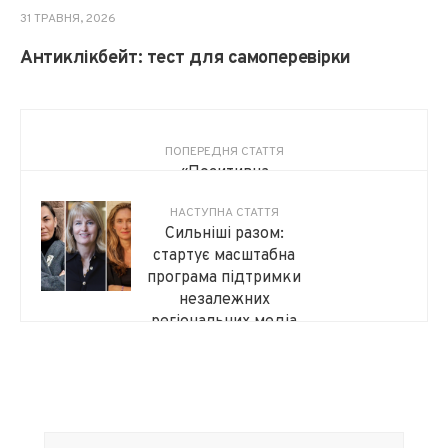
31 ТРАВНЯ, 2026
Антиклікбейт: тест для самоперевірки
ПОПЕРЕДНЯ СТАТТЯ
«Позитивна
дискримінація дуже
НАСТУПНА СТАТТЯ
вибішує і заважає»:
Сильніші разом:
парамедикиня й
стартує масштабна
медійниця Олена
програма підтримки
Шарговська
незалежних
регіональних медіа
України