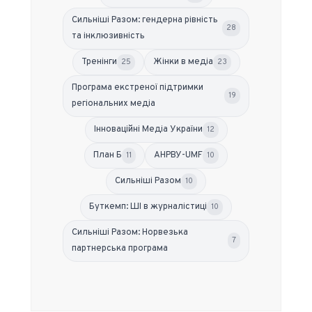
Сильніші Разом: гендерна рівність
28
та інклюзивність
Тренінги
Жінки в медіа
25
23
Програма екстреної підтримки
19
регіональних медіа
Інноваційні Медіа України
12
План Б
АНРВУ-UMF
11
10
Сильніші Разом
10
Буткемп: ШІ в журналістиці
10
Сильніші Разом: Норвезька
7
партнерська програма