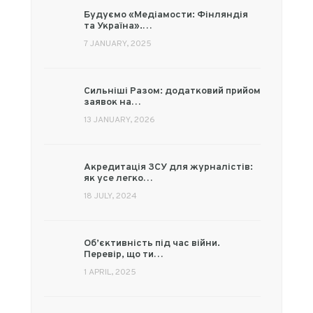
Будуємо «Медіамости: Фінляндія
та Україна».…
7 JANUARY, 2025
Сильніші Разом: додатковий прийом
заявок на…
13 JANUARY, 2026
Акредитація ЗСУ для журналістів:
як усе легко…
18 JULY, 2024
Об’єктивність під час війни.
Перевір, що ти…
1 APRIL, 2025