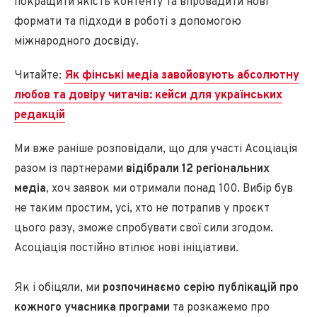
покращити якість контенту та впровадити нові
формати та підходи в роботі з допомогою
міжнародного досвіду.
Читайте:
Як фінські медіа завойовують абсолютну
любов та довіру читачів: кейси для українських
редакцій
Ми вже раніше розповідали, що для участі Асоціація
разом із партнерами
відібрали 12 регіональних
медіа
, хоч заявок ми отримали понад 100. Вибір був
не таким простим, усі, хто не потрапив у проєкт
цього разу, зможе спробувати свої сили згодом.
Асоціація постійно втілює нові ініціативи.
Як і обіцяли, ми
розпочинаємо серію публікацій про
кожного учасника програми
та розкажемо про