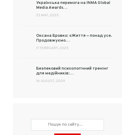
Українська перемога на INMA Global
Media Awards…
23 MAY, 2025
Оксана Бровко: «Життя — понад усе.
Продовжуємо…
17 FEBRUARY, 2025
Безпековий психологічний тренінг
для медійників:…
16 AUGUST, 2024