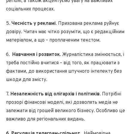
регіоні, а також акцентуємо увагу на важливих
соціальних процесах.
5.
Чесність у рекламі
. Прихована реклама руйнує
довіру. Читач має чітко розуміти, що є редакційним
матеріалом, а що – проплаченим текстом.
6.
Навчання і розвиток
. Журналістика змінюється, і
треба постійно вчитися – від того, як працювати з
фактами, до використання штучного інтелекту без
шкоди для змісту.
7.
Незалежність від олігархів і політиків
. Потрібні
прозорі фінансові моделі, які дозволять медіа не
залежати від грошей великого бізнесу. Особливо це
важливо для регіональних видань.
6.
Регуляція телеграм-спільнот.
Неймовірна