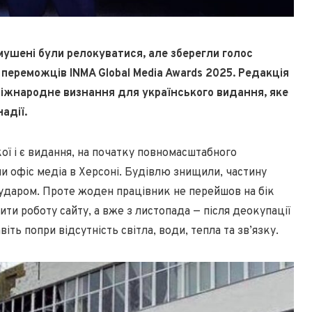
мушені були релокуватися, але зберегли голос
 переможців INMA Global Media Awards 2025. Редакція
— міжнародне визнання для українського видання, яке
адії.
кої і є видання, на початку повномасштабного
ли офіс медіа в Херсоні. Будівлю знищили, частину
 ударом. Проте жоден працівник не перейшов на бік
ити роботу сайту, а вже з листопада — після деокупації
віть попри відсутність світла, води, тепла та зв’язку.