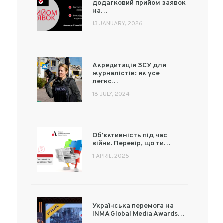
додатковий прийом заявок
на…
13 JANUARY, 2026
Акредитація ЗСУ для
журналістів: як усе
легко…
18 JULY, 2024
Об’єктивність під час
війни. Перевір, що ти…
1 APRIL, 2025
Українська перемога на
INMA Global Media Awards…