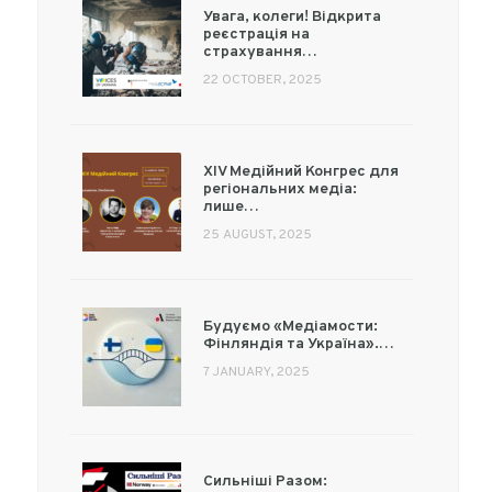
Увага, колеги! Відкрита
реєстрація на
страхування…
22 OCTOBER, 2025
XIV Медійний Конгрес для
регіональних медіа:
лише…
25 AUGUST, 2025
Будуємо «Медіамости:
Фінляндія та Україна».…
7 JANUARY, 2025
Сильніші Разом: