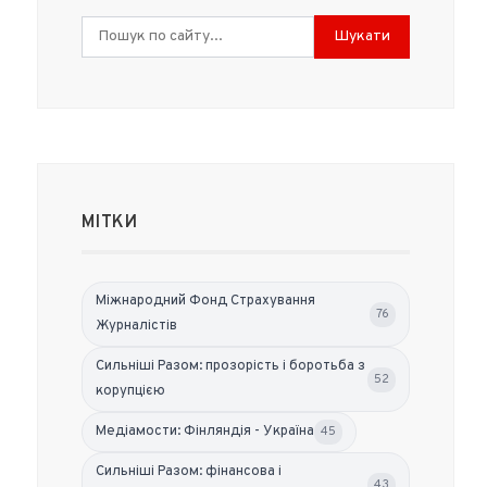
Шукати
МІТКИ
Міжнародний Фонд Страхування
76
Журналістів
Сильніші Разом: прозорість і боротьба з
52
корупцією
Медіамости: Фінляндія - Україна
45
Сильніші Разом: фінансова і
43