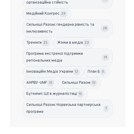
організаційна стійкість
Медійний Конгрес
29
Сильніші Разом: гендерна рівність та
28
інклюзивність
Тренінги
Жінки в медіа
25
23
Програма екстреної підтримки
19
регіональних медіа
Інноваційні Медіа України
План Б
12
11
АНРВУ-UMF
Сильніші Разом
10
10
Буткемп: ШІ в журналістиці
10
Сильніші Разом: Норвезька партнерська
7
програма