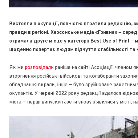
Вистояли в окупації, повністю втратили редакцію, з
правди в регіоні. Херсонське медіа «Гривна» — серед
отримала друге місце у категорії Best Use of Print 
щоденно повертає людям відчуття стабільності та н
Як ми
розповідали
раніше на сайті Асоціації, членом я
вторгнення російські військові та колаборанти захопи
обладнання вкрали, інше — було зруйноване ракетним
окупантів. У червні 2022 року редакції вдалося віднов
міста — перші випуски газети знову з’явилися у місті, на