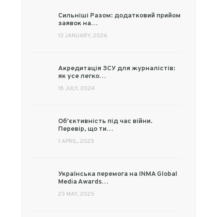
Сильніші Разом: додатковий прийом
заявок на…
13 JANUARY, 2026
Акредитація ЗСУ для журналістів:
як усе легко…
18 JULY, 2024
Об’єктивність під час війни.
Перевір, що ти…
1 APRIL, 2025
Українська перемога на INMA Global
Media Awards…
23 MAY, 2025