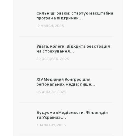
Сильніші разом: стартує масштабна
програма підтримки…
12 MARCH, 2025
Увага, колеги! Відкрита реєстрація
на страхування…
22 OCTOBER, 2025
XIV Медійний Конгрес для
регіональних медіа: лише…
25 AUGUST, 2025
Будуємо «Медіамости: Фінляндія
та Україна».…
7 JANUARY, 2025