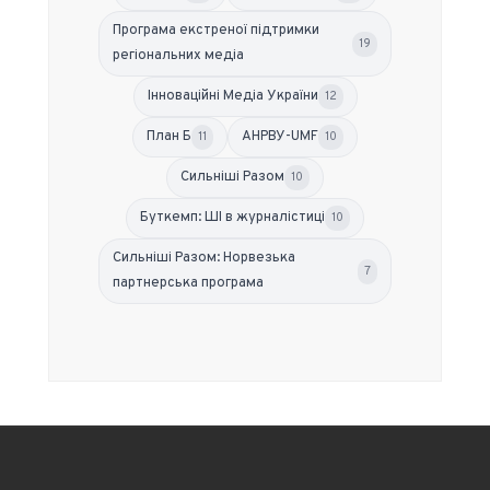
Програма екстреної підтримки
19
регіональних медіа
Інноваційні Медіа України
12
План Б
АНРВУ-UMF
11
10
Сильніші Разом
10
Буткемп: ШІ в журналістиці
10
Сильніші Разом: Норвезька
7
партнерська програма