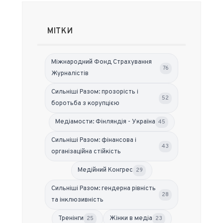
МІТКИ
Міжнародний Фонд Страхування
76
Журналістів
Сильніші Разом: прозорість і
52
боротьба з корупцією
Медіамости: Фінляндія - Україна
45
Сильніші Разом: фінансова і
43
організаційна стійкість
Медійний Конгрес
29
Сильніші Разом: гендерна рівність
28
та інклюзивність
Тренінги
Жінки в медіа
25
23