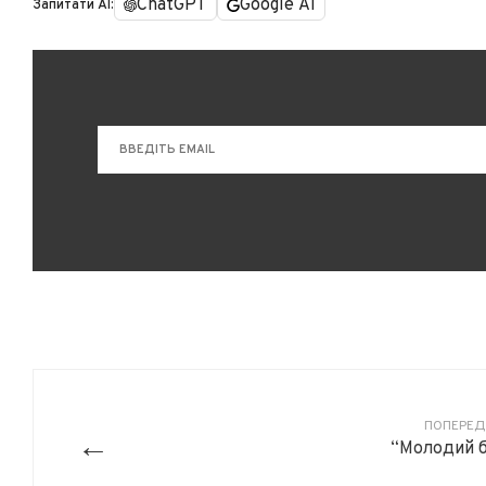
ChatGPT
Google AI
Запитати AI:
ПОПЕРЕД
←
“Молодий 