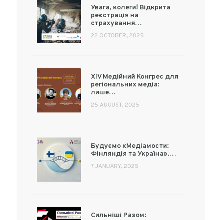
Увага, колеги! Відкрита
реєстрація на
страхування…
22 OCTOBER, 2025
XIV Медійний Конгрес для
регіональних медіа:
лише…
25 AUGUST, 2025
Будуємо «Медіамости:
Фінляндія та Україна».…
7 JANUARY, 2025
Сильніші Разом: