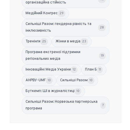
організаційна стійкість
Медійний Конгрес
29
Сильніші Разом: гендерна рівність та
28
інклюзивність
Тренінги
Жінки в медіа
25
23
Програма екстреної підтримки
19
регіональних медіа
Інноваційні Медіа України
План Б
12
11
АНРВУ-UMF
Сильніші Разом
10
10
Буткемп: ШІ в журналістиці
10
Сильніші Разом: Норвезька партнерська
7
програма