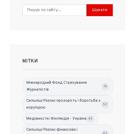
Шукати
МІТКИ
Міжнародний Фонд Страхування
76
Журналістів
Сильніші Разом: прозорість і боротьба з
52
корупцією
Медіамости: Фінляндія - Україна
45
Сильніші Разом: фінансова і
43