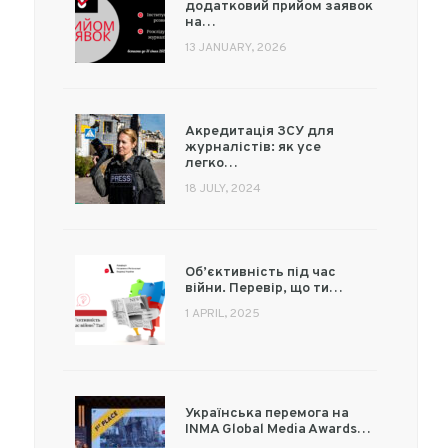
додатковий прийом заявок
на…
13 JANUARY, 2026
Акредитація ЗСУ для
журналістів: як усе
легко…
18 JULY, 2024
Об’єктивність під час
війни. Перевір, що ти…
1 APRIL, 2025
Українська перемога на
INMA Global Media Awards…