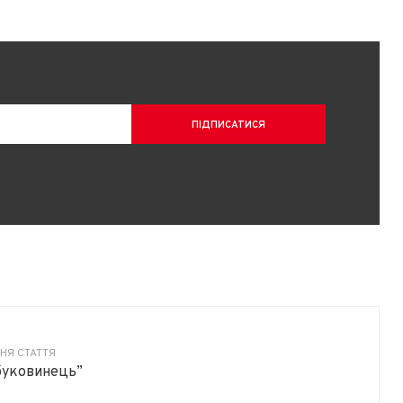
НЯ СТАТТЯ
буковинець”