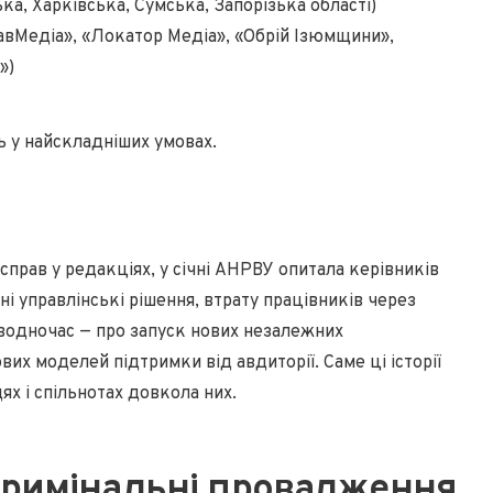
а, Харківська, Сумська, Запорізька області)
лавМедіа», «Локатор Медіа», «Обрій Ізюмщини»,
»)
ь у найскладніших умовах.
справ у редакціях, у січні АНРВУ опитала керівників
і управлінські рішення, втрату працівників через
е водночас — про запуск нових незалежних
их моделей підтримки від авдиторії. Саме ці історії
х і спільнотах довкола них.
 кримінальні провадження