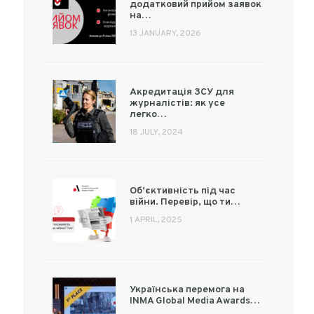
додатковий прийом заявок
на…
13 JANUARY, 2026
Акредитація ЗСУ для
журналістів: як усе
легко…
18 JULY, 2024
Об’єктивність під час
війни. Перевір, що ти…
1 APRIL, 2025
Українська перемога на
INMA Global Media Awards…