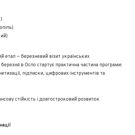
)
опіль)
ий)
й етап — березневий візит українських
 березня в Осло стартує практична частина програми:
етизації, підписки, цифрових інструментів та
ансову стійкість і довгостроковий розвиток
мації