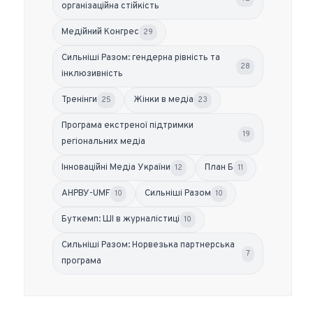
організаційна стійкість
Медійний Конгрес
29
Сильніші Разом: гендерна рівність та
28
інклюзивність
Тренінги
Жінки в медіа
25
23
Програма екстреної підтримки
19
регіональних медіа
Інноваційні Медіа України
План Б
12
11
АНРВУ-UMF
Сильніші Разом
10
10
Буткемп: ШІ в журналістиці
10
Сильніші Разом: Норвезька партнерська
7
програма