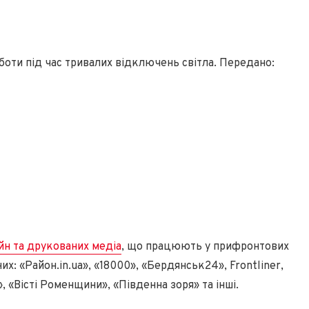
боти під час тривалих відключень світла. Передано:
йн та друкованих медіа
, що працюють у прифронтових
них: «Район.in.ua», «18000», «Бердянськ24», Frontliner,
», «Вісті Роменщини», «Південна зоря» та інші.