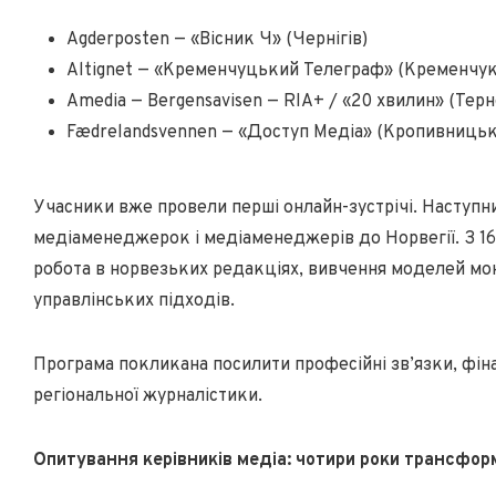
Agderposten — «Вісник Ч» (Чернігів)
Altignet — «Кременчуцький Телеграф» (Кременчук
Amedia — Bergensavisen — RIA+ / «20 хвилин» (Терн
Fædrelandsvennen — «Доступ Медіа» (Кропивницьк
Учасники вже провели перші онлайн-зустрічі. Наступни
медіаменеджерок і медіаменеджерів до Норвегії. З 16
робота в норвезьких редакціях, вивчення моделей мон
управлінських підходів.
Програма покликана посилити професійні зв’язки, фін
регіональної журналістики.
Опитування керівників медіа: чотири роки трансфор