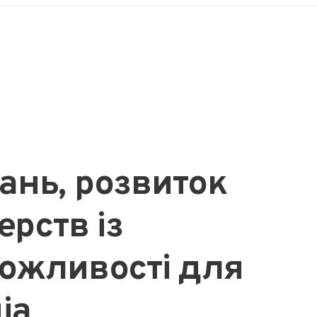
ань, розвиток
ерств із
можливості для
іа