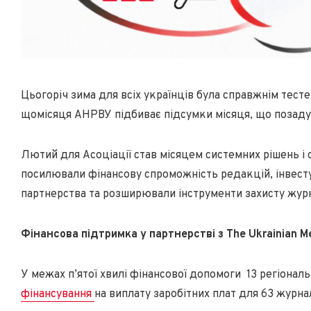
Цьогоріч зима для всіх українців була справжнім тесте
щомісяця АНРВУ підбиває підсумки місяця, що позаду
Лютий для Асоціації став місяцем системних рішень і 
посилювали фінансову спроможність редакцій, інвесту
партнерства та розширювали інструменти захисту журн
Фінансова підтримка у партнерстві з The Ukrainian M
У межах п’ятої хвилі фінансової допомоги 13 регіонал
фінансування
на виплату заробітних плат для 63 журнал