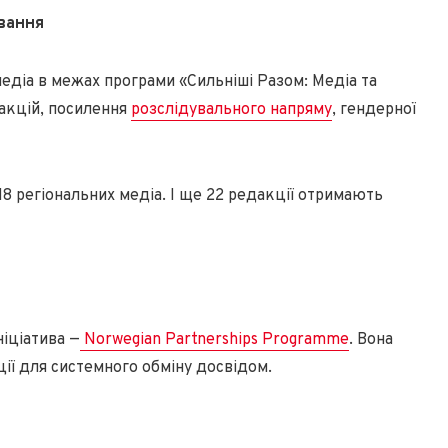
ування
медіа в межах програми «Сильніші Разом: Медіа та
акцій, посилення
розслідувального напряму
, гендерної
18 регіональних медіа. І ще 22 редакції отримають
ніціатива —
Norwegian Partnerships Programme
. Вона
ції для системного обміну досвідом.