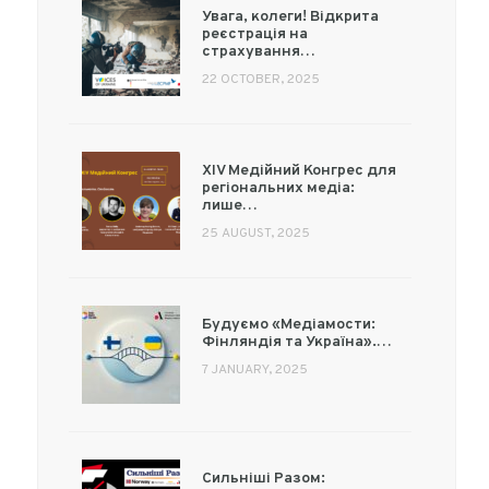
Увага, колеги! Відкрита
реєстрація на
страхування…
22 OCTOBER, 2025
XIV Медійний Конгрес для
регіональних медіа:
лише…
25 AUGUST, 2025
Будуємо «Медіамости:
Фінляндія та Україна».…
7 JANUARY, 2025
Сильніші Разом: