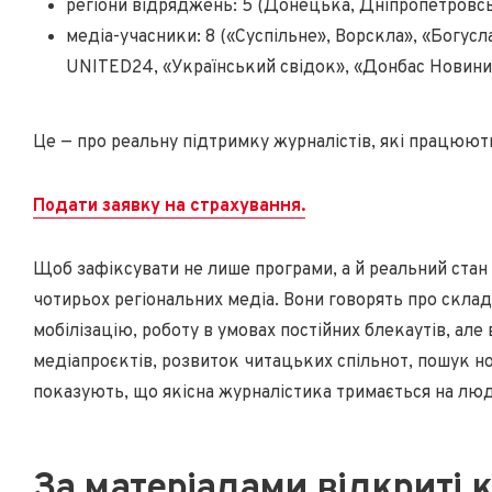
регіони відряджень: 5 (Донецька, Дніпропетровськ
медіа-учасники: 8 («Суспільне», Ворскла», «Богус
UNITED24, «Український свідок», «Донбас Новини
Це — про реальну підтримку журналістів, які працюют
Подати заявку на страхування.
Щоб зафіксувати не лише програми, а й реальний стан 
чотирьох регіональних медіа. Вони говорять про складн
мобілізацію, роботу в умовах постійних блекаутів, ал
медіапроєктів, розвиток читацьких спільнот, пошук нов
показують, що якісна журналістика тримається на людя
За матеріалами відкриті