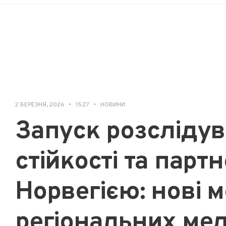
2 БЕРЕЗНЯ, 2026
•
15:27
•
НОВИНИ
Запуск розслідув
стійкості та партн
Норвегією: нові 
регіональних мед