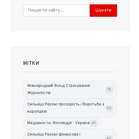
Шукати
МІТКИ
Міжнародний Фонд Страхування
75
Журналістів
Сильніші Разом: прозорість і боротьба з
52
корупцією
Медіамости: Фінляндія - Україна
45
Сильніші Разом: фінансова і
42