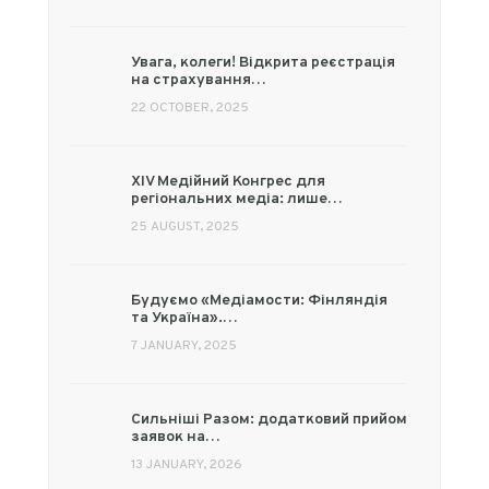
Увага, колеги! Відкрита реєстрація
на страхування…
22 OCTOBER, 2025
XIV Медійний Конгрес для
регіональних медіа: лише…
25 AUGUST, 2025
Будуємо «Медіамости: Фінляндія
та Україна».…
7 JANUARY, 2025
Сильніші Разом: додатковий прийом
заявок на…
13 JANUARY, 2026