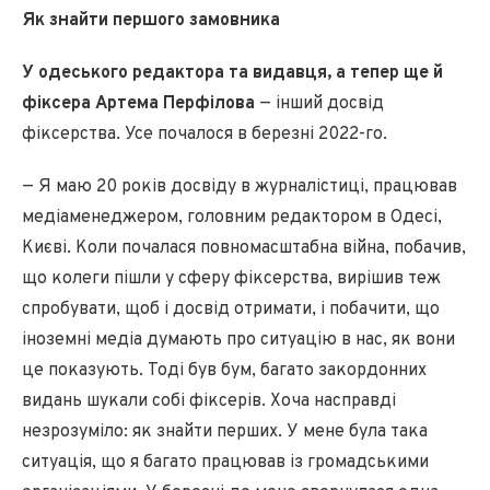
Як знайти першого замовника
У одеського редактора та видавця, а тепер ще й
фіксера Артема Перфілова
— інший досвід
фіксерства. Усе почалося в березні 2022-го.
— Я маю 20 років досвіду в журналістиці, працював
медіаменеджером, головним редактором в Одесі,
Києві. Коли почалася повномасштабна війна, побачив,
що колеги пішли у сферу фіксерства, вирішив теж
спробувати, щоб і досвід отримати, і побачити, що
іноземні медіа думають про ситуацію в нас, як вони
це показують. Тоді був бум, багато закордонних
видань шукали собі фіксерів. Хоча насправді
незрозуміло: як знайти перших. У мене була така
ситуація, що я багато працював із громадськими