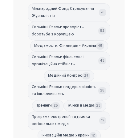
Міжнародний Фонд Страхування
76
Журналістів
Сильніші Разом: прозорість і
52
боротьба з корупцією
Медіамости: Фінляндія - Україна
45
Сильніші Разом: фінансова і
43
організаційна стійкість
Медійний Конгрес
29
Сильніші Разом: гендерна рівність
28
та інклюзивність
Тренінги
Жінки в медіа
25
23
Програма екстреної підтримки
19
регіональних медіа
Інноваційні Медіа України
12