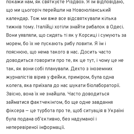
покажи нам, як святкуєте Різдво». Я їм відповідаю,
що ми цьогоріч перейшли на Новоюліанський
календар. Тож ми вже все відсвяткували кілька
тижнів тому. Італійці хотіли знайти рибалок в Одесі.
Вони уявляли, що сидять ті як у Корсиці і сумують за
морем, бо їх не пускають рибу ловити. Я їм і
пояснюю, що нема такого в нас. Досить часто
доводиться говорити про те, як це тут, і чому це не
так, як вони собі планували. Дехто з іноземних
журналістів вірив у фейки, приміром, була одна
колега, яка приїхала до нас шукати біолабораторії.
Звісно, вона їх не знайшла. Часто доводиться
займатися фактчекінгом, бо ще одне завдання
фіксера — це турбота про те, щоб ситуація в Україні
була подана об’єктивно, без надуманої і
неперевіреної інформації.