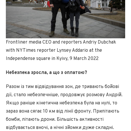
Frontliner media CEO and reporters Andriy Dubchak
with NYTimes reporter Lynsey Addario at the
Independense square in Kyivy, 9 March 2022
Небезпека зросла, а що з оплатою?
Разом із тим відвідування зон, де тривають бойові
дії, стало небезпечніше, продовжує розмову Андрій.
Якщо раніше кінетична небезпека була на нулі, то
зараз вона сягає 10 км від лінії фронту. Прилітають
бомби, літають дрони. Більшість активності
відбувається вночі, а нічні зйомки дуже складні.