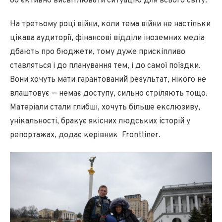
об’єктивно висвітлювати ситуацію для всього світу.
На третьому році війни, коли тема війни не настільки
цікава аудиторії, фінансові відділи іноземних медіа
дбають про бюджети, тому дуже прискіпливо
ставляться і до планування тем, і до самої поїздки.
Вони хочуть мати гарантований результат, нікого не
влаштовує — немає доступу, сильно стріляють тощо.
Матеріали стали глибші, хочуть більше екслюзиву,
унікальності, бракує якісних людських історій у
репортажах, додає керівник Frontliner.