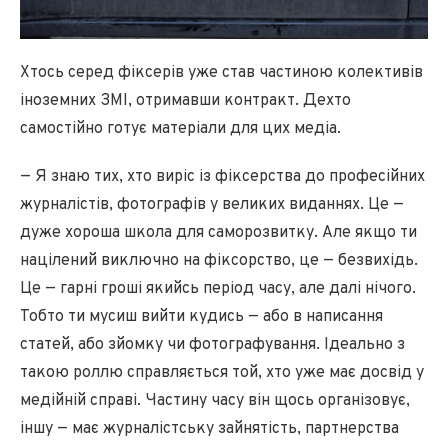
Хтось серед фіксерів уже став частиною колективів
іноземних ЗМІ, отримавши контракт. Дехто
самостійно готує матеріали для цих медіа.
— Я знаю тих, хто виріс із фіксерства до професійних
журналістів, фотографів у великих виданнях. Це —
дуже хороша школа для саморозвитку. Але якщо ти
націлений виключно на фіксорство, це — безвихідь.
Це — гарні гроші якийсь період часу, але далі нічого.
Тобто ти мусиш вийти кудись — або в написання
статей, або зйомку чи фотографування. Ідеально з
такою роллю справляється той, хто уже має досвід у
медійній справі. Частину часу він щось організовує,
іншу — має журналістську зайнятість, партнерства