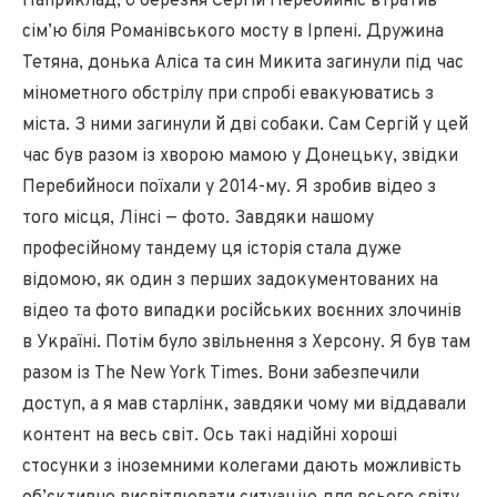
Наприклад, 6 березня Сергій Перебийніс втратив
сім’ю біля Романівського мосту в Ірпені. Дружина
Тетяна, донька Аліса та син Микита загинули під час
мінометного обстрілу при спробі евакуюватись з
міста. З ними загинули й дві собаки. Сам Сергій у цей
час був разом із хворою мамою у Донецьку, звідки
Перебийноси поїхали у 2014-му. Я зробив відео з
того місця, Лінсі — фото. Завдяки нашому
професійному тандему ця історія стала дуже
відомою, як один з перших задокументованих на
відео та фото випадки російських воєнних злочинів
в Україні. Потім було звільнення з Херсону. Я був там
разом із The New York Times. Вони забезпечили
доступ, а я мав старлінк, завдяки чому ми віддавали
контент на весь світ. Ось такі надійні хороші
стосунки з іноземними колегами дають можливість