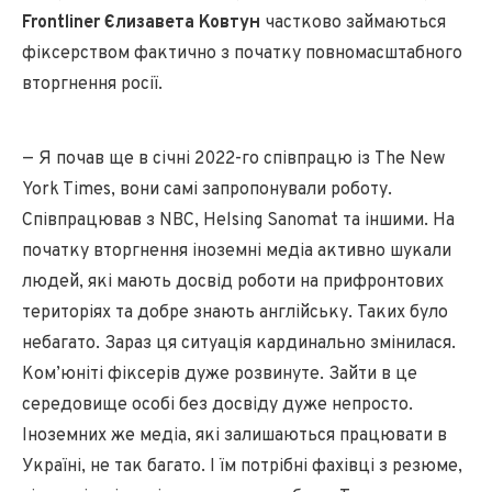
Frontliner Єлизавета Ковтун
частково займаються
фіксерством фактично з початку повномасштабного
вторгнення росії.
— Я почав ще в січні 2022-го співпрацю із The New
York Times, вони самі запропонували роботу.
Співпрацював з NBC, Helsing Sanomat та іншими. На
початку вторгнення іноземні медіа активно шукали
людей, які мають досвід роботи на прифронтових
територіях та добре знають англійську. Таких було
небагато. Зараз ця ситуація кардинально змінилася.
Ком’юніті фіксерів дуже розвинуте. Зайти в це
середовище особі без досвіду дуже непросто.
Іноземних же медіа, які залишаються працювати в
Україні, не так багато. І їм потрібні фахівці з резюме,