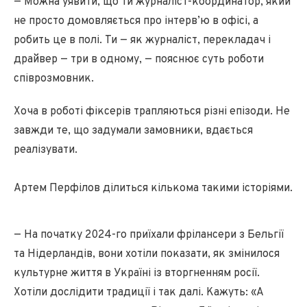
— Можна уявити, що ти журналіст-координатор, який
не просто домовляється про інтерв’ю в офісі, а
робить це в полі. Ти — як журналіст, перекладач і
драйвер — три в одному, — пояснює суть роботи
співрозмовник.
Хоча в роботі фіксерів трапляються різні епізоди. Не
завжди те, що задумали замовники, вдається
реалізувати.
Артем Перфілов ділиться кількома такими історіями.
— На початку 2024-го приїхали фрілансери з Бельгії
та Нідерландів, вони хотіли показати, як змінилося
культурне життя в Україні із вторгненням росії.
Хотіли дослідити традиції і так далі. Кажуть: «А