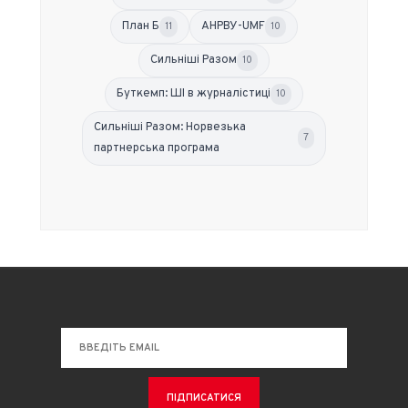
План Б
АНРВУ-UMF
11
10
Сильніші Разом
10
Буткемп: ШІ в журналістиці
10
Сильніші Разом: Норвезька
7
партнерська програма