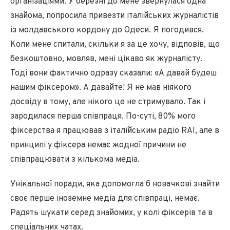
організаціями. У березні до мене звернулася одна
знайома, попросила привезти італійських журналістів
із молдавського кордону до Одеси. Я погодився.
Коли мене спитали, скільки я за це хочу, відповів, що
безкоштовно, мовляв, мені цікаво як журналісту.
Тоді вони фактично одразу сказали: «А давай будеш
нашим фіксером». А давайте! Я не мав ніякого
досвіду в тому, але нікого це не стримувало. Так і
зародилася перша співпраця. По-суті, 80% мого
фіксерства я працював з італійським радіо RAI, але в
принципі у фіксера немає жодної причини не
співпрацювати з кількома медіа.
Унікальної поради, яка допомогла б новачкові знайти
своє перше іноземне медіа для співпраці, немає.
Радять шукати серед знайомих, у колі фіксерів та в
спеціальних чатах.