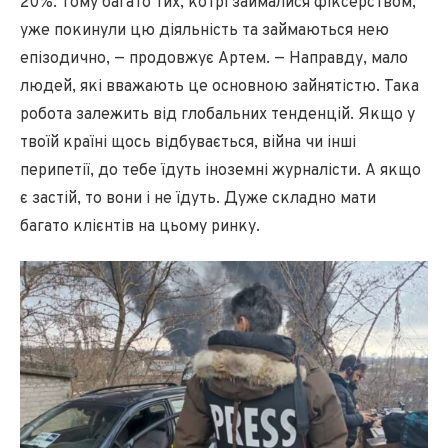
20%. Тому багато тих, котрі займалися фіксерством,
уже покинули цю діяльність та займаються нею
епізодично, — продовжує Артем. — Направду, мало
людей, які вважають це основною зайнятістю. Така
робота залежить від глобальних тенденцій. Якщо у
твоїй країні щось відбувається, війна чи інші
перипетії, до тебе їдуть іноземні журналісти. А якщо
є застій, то вони і не їдуть. Дуже складно мати
багато клієнтів на цьому ринку.