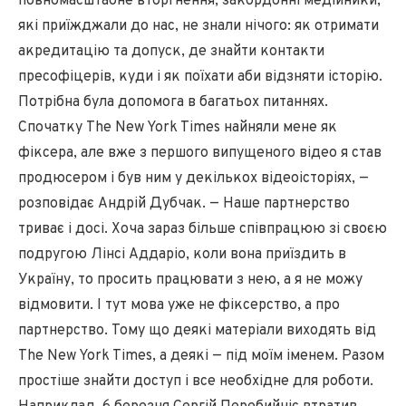
повномасштабне вторгнення, закордонні медійники,
які приїжджали до нас, не знали нічого: як отримати
акредитацію та допуск, де знайти контакти
пресофіцерів, куди і як поїхати аби відзняти історію.
Потрібна була допомога в багатьох питаннях.
Спочатку The New York Times найняли мене як
фіксера, але вже з першого випущеного відео я став
продюсером і був ним у декількох відеоісторіях, —
розповідає Андрій Дубчак. — Наше партнерство
триває і досі. Хоча зараз більше співпрацюю зі своєю
подругою Лінсі Аддаріо, коли вона приїздить в
Україну, то просить працювати з нею, а я не можу
відмовити. І тут мова уже не фіксерство, а про
партнерство. Тому що деякі матеріали виходять від
The New York Times, а деякі — під моїм іменем. Разом
простіше знайти доступ і все необхідне для роботи.