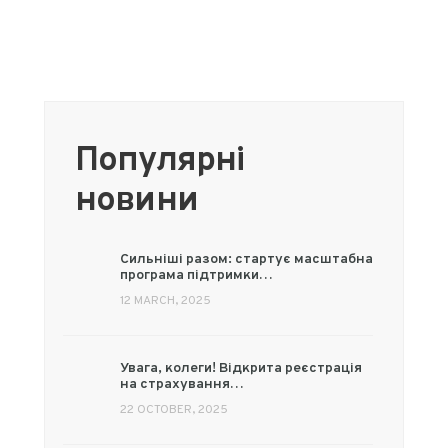
перший клуб читачів
локального медіа —
Pechera.club
Популярні
новини
Сильніші разом: стартує масштабна
програма підтримки…
12 MARCH, 2025
Увага, колеги! Відкрита реєстрація
на страхування…
22 OCTOBER, 2025