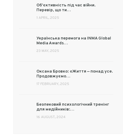
Об’єктивність під час війни.
Перевір, що ти…
1 APRIL, 2025
Українська перемога на INMA Global
Media Awards…
23 MAY, 2025
Оксана Бровко: «Життя — понад усе.
Продовжуємо…
17 FEBRUARY, 2025
Безпековий психологічний тренінг
для медійників:…
16 AUGUST, 2024