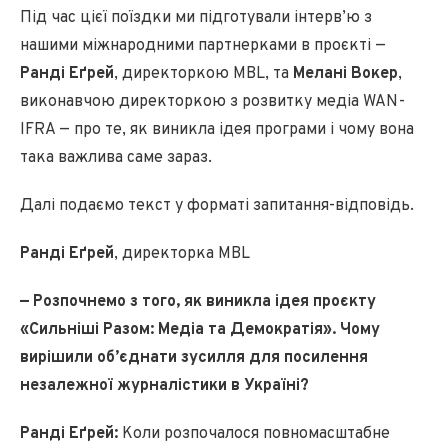
Під час цієї поїздки ми підготували інтерв’ю з
нашими міжнародними партнерками в проєкті —
Ранді Еґрей
, директоркою MBL, та
Мелані Вокер
,
виконавчою директоркою з розвитку медіа WAN-
IFRA — про те, як виникла ідея програми і чому вона
така важлива саме зараз.
Далі подаємо текст у форматі запитання-відповідь.
Ранді Еґрей
, директорка MBL
—
Розпочнемо з того, як виникла ідея проєкту
«Сильніші Разом: Медіа та Демократія». Чому
вирішили об’єднати зусилля для посилення
незалежної журналістики в Україні?
Ранді Еґрей:
Коли розпочалося повномасштабне