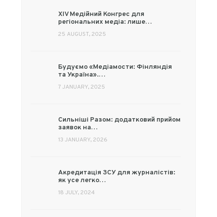
XIV Медійний Конгрес для
регіональних медіа: лише…
25 AUGUST, 2025
Будуємо «Медіамости: Фінляндія
та Україна».…
7 JANUARY, 2025
Сильніші Разом: додатковий прийом
заявок на…
13 JANUARY, 2026
Акредитація ЗСУ для журналістів:
як усе легко…
18 JULY, 2024