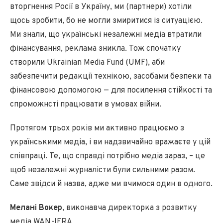
вторгнення Росії в Україну, ми (партнери) хотіли
щось зробити, бо не могли змиритися із ситуацією.
Ми знали, що українські незалежні медіа втратили
фінансування, реклама зникла. Тож спочатку
створили Ukrainian Media Fund (UMF), аби
забезпечити редакції технікою, засобами безпеки та
фінансовою допомогою — для посилення стійкості та
спроможнсті працювати в умовах війни.
Протягом трьох років ми активно працюємо з
українськими медіа, і ви надзвичайно вражаєте у цій
співпраці. Те, що справді потрібно медіа зараз, – це
щоб незалежні журналісти були сильними разом.
Саме звідси й назва, адже ми вчимося один в одного.
Мелані Вокер
, виконавча директорка з розвитку
медіа WAN-IFRA