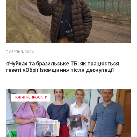
7 СЕРПНЯ, 2026
«Чуйка» та бразильське ТБ: як працюється
газеті «Обрії Ізюмщини» після деокупації
НОВИНИ
,
ПРОЄКТИ