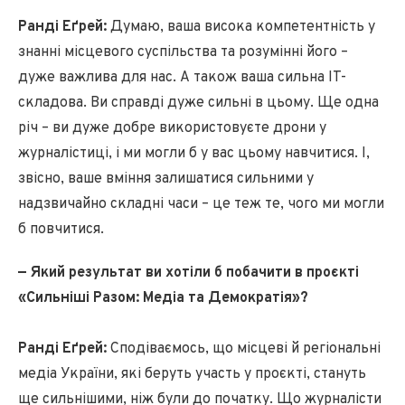
Ранді Еґрей:
Думаю, ваша висока компетентність у
знанні місцевого суспільства та розумінні його –
дуже важлива для нас. А також ваша сильна IT-
складова. Ви справді дуже сильні в цьому. Ще одна
річ – ви дуже добре використовуєте дрони у
журналістиці, і ми могли б у вас цьому навчитися. І,
звісно, ваше вміння залишатися сильними у
надзвичайно складні часи – це теж те, чого ми могли
б повчитися.
— Який результат ви хотіли б побачити в проєкті
«Сильніші Разом: Медіа та Демократія»?
Ранді Еґрей:
Сподіваємось, що місцеві й регіональні
медіа України, які беруть участь у проєкті, стануть
ще сильнішими, ніж були до початку. Що журналісти