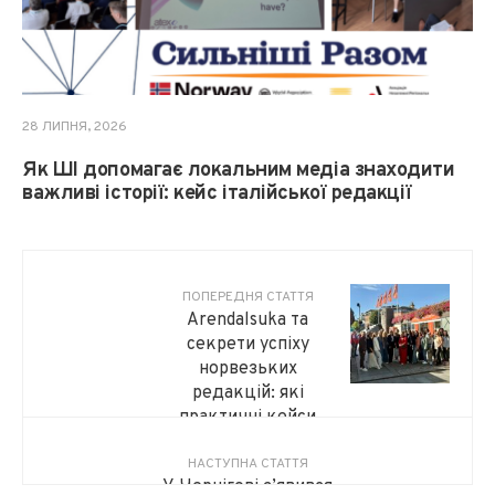
28 ЛИПНЯ, 2026
Як ШІ допомагає локальним медіа знаходити
важливі історії: кейс італійської редакції
ПОПЕРЕДНЯ СТАТТЯ
Arendalsuka та
секрети успіху
норвезьких
редакцій: які
практичні кейси
привезли українські
НАСТУПНА СТАТТЯ
медійники
У Чернігові з’явився