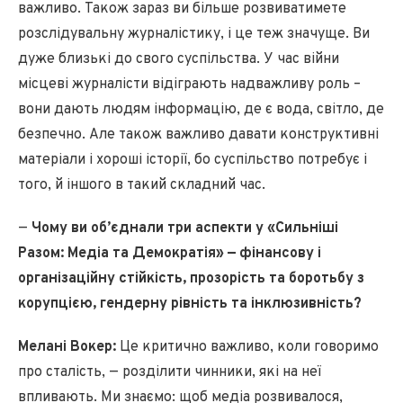
важливо. Також зараз ви більше розвиватимете
розслідувальну журналістику, і це теж значуще. Ви
дуже близькі до свого суспільства. У час війни
місцеві журналісти відіграють надважливу роль –
вони дають людям інформацію, де є вода, світло, де
безпечно. Але також важливо давати конструктивні
матеріали і хороші історії, бо суспільство потребує і
того, й іншого в такий складний час.
—
Чому ви об’єднали три аспекти у «Сильніші
Разом: Медіа та Демократія» — фінансову і
організаційну стійкість, прозорість та боротьбу з
корупцією, гендерну рівність та інклюзивність?
Мелані Вокер:
Це критично важливо, коли говоримо
про сталість, — розділити чинники, які на неї
впливають. Ми знаємо: щоб медіа розвивалося,