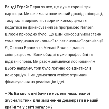
Ранді Еґрей:
Перш за все, це дуже хороші три
партнери. Ми вже мали позитивний досвід співпраці,
тому коли вирішили створити консорціум та
податися на фінансування за програмою Nansen,
цілком природно було, що цим консорціумом стане
саме поєднання локальної та регіональної організації.
Я, Оксана Бровко та Мелані Вокер – давно
співпрацюємо. Вони обидві дуже професійні та
віддані справі. Ми разом займалися лобіюванням
цього напряму, тож було логічно об’єднатися в
консорціум. І ми домоглися успіху: отримали
фінансування на реалізацію ідеї.
— Як Ви сьогодні бачите модель незалежної
журналістики для зміцнення демократії в нашій
країні та у світі загалом?