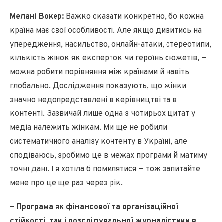
Мелані Вокер:
Важко сказати конкретно, бо кожна
країна має свої особливості. Але якщо дивитись на
упередження, насильство, онлайн-атаки, стереотипи,
кількість жінок як експерток чи героїнь сюжетів, —
можна робити порівняння між країнами й навіть
глобально. Дослідження показують, що жінки
значно недопредставлені в керівництві та в
контенті. Зазвичай лише одна з чотирьох цитат у
медіа належить жінкам. Ми ще не робили
систематичного аналізу контенту в Україні, але
сподіваюсь, зробимо це в межах програми й матиму
точні дані. І я хотіла б помилятися — тож запитайте
мене про це ще раз через рік.
— Програма як фінансової та організаційної
стійкості, так і розслідувальної журналістики в