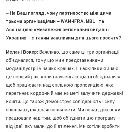
— На Ваш погляд, чому партнерство між цими
трьома організаціями — WAN-IFRA, MBL і та
Асоціацією «Незалежні регіональні видавці
України» — є таким важливим для цього проєкту?
Мелані Вокер:
Важливо, що саме ці три організації
об’єдналися, тому що ми є представниками
медіаіндустрії у наших країнах. І, наскільки я знаю,
це перший раз, коли галузеві асоціації об’єдналися,
щоб працювати над спільною пропозицією, яка
перетинає кордони й має на меті залучити державні
кошти. Це також демонструє солідарність і силу
співпраці для досягнення мети. Ми понад два роки
працювали над тим, щоб об’єднати цю програму —
від ідеї, яку мали, до її втілення. Ми хотіли зробити