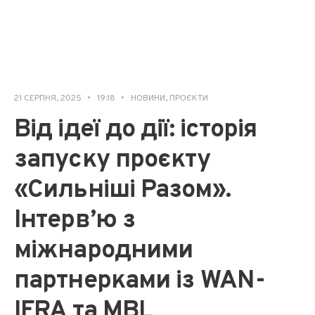
21 СЕРПНЯ, 2025
•
19:18
•
НОВИНИ
,
ПРОЄКТИ
Від ідеї до дії: історія
запуску проєкту
«Сильніші Разом».
Інтерв’ю з
міжнародними
партнерками із WAN-
IFRA та MBL