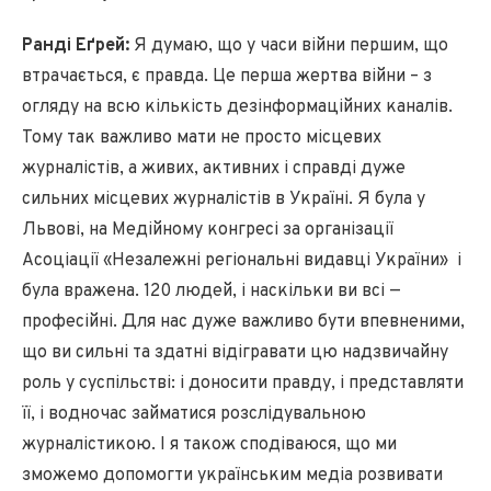
Ранді Еґрей:
Я думаю, що у часи війни першим, що
втрачається, є правда. Це перша жертва війни – з
огляду на всю кількість дезінформаційних каналів.
Тому так важливо мати не просто місцевих
журналістів, а живих, активних і справді дуже
сильних місцевих журналістів в Україні. Я була у
Львові, на Медійному конгресі за організації
Асоціації «Незалежні регіональні видавці України» і
була вражена. 120 людей, і наскільки ви всі —
професійні. Для нас дуже важливо бути впевненими,
що ви сильні та здатні відігравати цю надзвичайну
роль у суспільстві: і доносити правду, і представляти
її, і водночас займатися розслідувальною
журналістикою. І я також сподіваюся, що ми
зможемо допомогти українським медіа розвивати