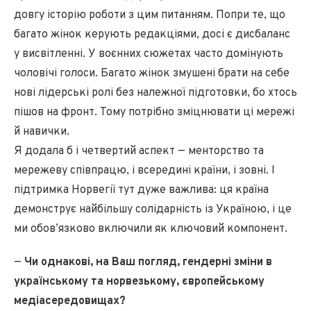
довгу історію роботи з цим питанням. Попри те, що
багато жінок керують редакціями, досі є дисбаланс
у висвітленні. У воєнних сюжетах часто домінують
чоловічі голоси. Багато жінок змушені брати на себе
нові лідерські ролі без належної підготовки, бо хтось
пішов на фронт. Тому потрібно зміцнювати ці мережі
й навички.
Я додала б і четвертий аспект — менторство та
мережеву співпрацю, і всередині країни, і зовні. І
підтримка Норвегії тут дуже важлива: ця країна
демонструє найбільшу солідарність із Україною, і це
ми обов’язково включили як ключовий компонент.
—
Чи однакові, на Ваш погляд, гендерні зміни в
українському та норвезькому, європейському
медіасередовищах?