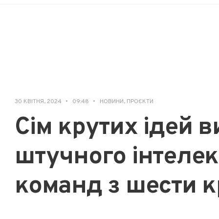
30 КВІТНЯ, 2024
•
09:48
•
НОВИНИ
,
ПРОЄКТИ
Сім крутих ідей 
штучного інтелект
команд з шести к