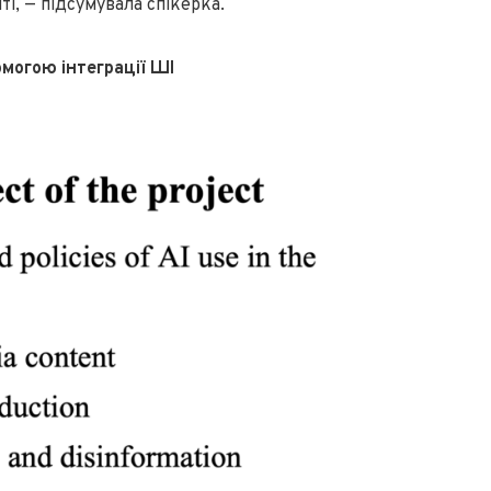
і, — підсумувала спікерка.
омогою інтеграції ШІ