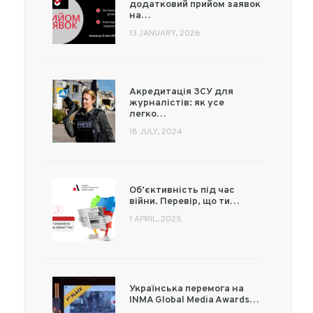
додатковий прийом заявок
на…
13 JANUARY, 2026
Акредитація ЗСУ для
журналістів: як усе
легко…
18 JULY, 2024
Об’єктивність під час
війни. Перевір, що ти…
1 APRIL, 2025
Українська перемога на
INMA Global Media Awards…