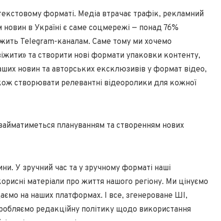
 текстовому форматі. Медіа втрачає трафік, рекламний
 новин в Україні є саме соцмережі — понад 76%
жить Telegram-каналам. Саме тому ми хочемо
віжити» та створити нові формати упаковки контенту,
ших новин та авторських ексклюзивів у формат відео,
акож створювати релевантні відеоролики для кожної
 займатиметься плануванням та створенням нових
ни. У зручний час та у зручному форматі наші
корисні матеріали про життя нашого регіону. Ми цінуємо
идаємо на наших платформах. І все, згенероване ШІ,
зробляємо редакційну політику щодо використання