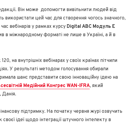
едакції. Він може допомогти вивільнити людей від
ть використати цей час для створення чогось значного,
 час вебінарів у рамках курсу
Digital ABC Модуль Е
ив в міжнародному форматі не лише в Україні, а й в
120, на внутрішніх вебінарах у своїх країнах пітчили
іях. У результаті методом голосування обирали
римала шанс представити свою інноваційну ідею на
Всесвітній Медійний Конгрес WAN-IFRA
, який
, Данія.
фінансову підтримку. На початку червня журі озвучить
 своєї ідеї щодо інтеграції штучного інтелекту в