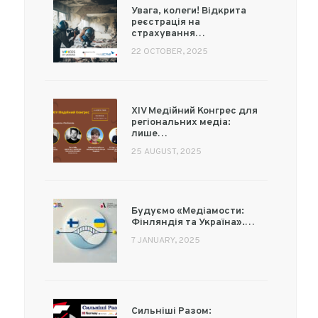
Увага, колеги! Відкрита
реєстрація на
страхування…
22 OCTOBER, 2025
XIV Медійний Конгрес для
регіональних медіа:
лише…
25 AUGUST, 2025
Будуємо «Медіамости:
Фінляндія та Україна».…
7 JANUARY, 2025
Сильніші Разом: