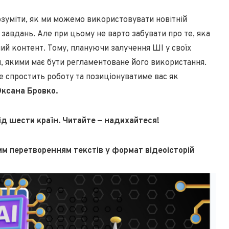
зуміти, як ми можемо використовувати новітній
завдань. Але при цьому не варто забувати про те, яка
ий контент. Тому, плануючи залучення ШІ у своїх
и, якими має бути регламентоване його використання.
е спростить роботу та позиціонуватиме вас як
ксана Бровко.
від шести країн. Читайте
—
надихайтеся!
им перетворенням текстів у формат відеоісторій