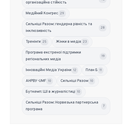
організаційна стійкість
Медійний Конгрес
29
Сильніші Разом: гендерна рівність та
28
інклюзивність
Тренінги
Жінки в медіа
25
23
Програма екстреної підтримки
19
регіональних медіа
Інноваційні Медіа України
План Б
12
11
АНРВУ-UMF
Сильніші Разом
10
10
Буткемп: ШІ в журналістиці
10
Сильніші Разом: Норвезька партнерська
7
програма