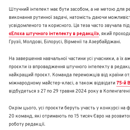
Штучний інтелект має бути засобом, а не метою для р
виконання рутинної задачі, натомість даючи можливіс
усвідомленого та корисного. Ця теза часто звучала під
«Епоха штучного інтелекту в редакції»
, який проход
Грузії, Молдові, Білорусі, Вірменії та Азербайджані.
На завершення навчальної частини усі учасники, а їх аж 
проєкти із впровадження штучного інтелекту в редакц
найкращий проєкт. Команда переможців від країни от
міжнародному майстер-класі, а також відвідати
75-й 
відбудеться з 27 по 29 травня 2024 року в Копенгагені
Окрім цього, усі проєкти беруть участь у конкурсі на 
20 команд, які отримають по 15 тисяч Євро на розвиток
роботу редакції.