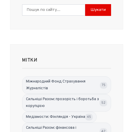
Шукати
МІТКИ
Міжнародний Фонд Страхування
75
Журналістів
Сильніші Разом: прозорість і боротьба з
52
корупцією
Медіамости: Фінляндія - Україна
45
Сильніші Разом: фінансова і
42