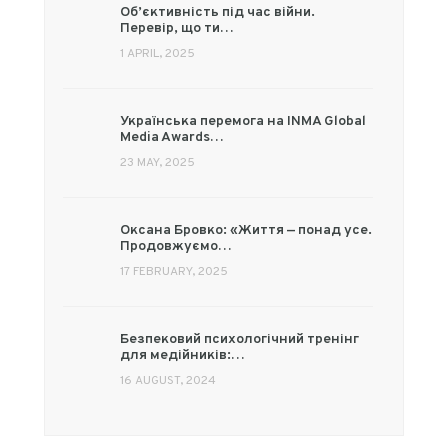
Об’єктивність під час війни.
Перевір, що ти…
1 APRIL, 2025
Українська перемога на INMA Global
Media Awards…
23 MAY, 2025
Оксана Бровко: «Життя — понад усе.
Продовжуємо…
17 FEBRUARY, 2025
Безпековий психологічний тренінг
для медійників:…
16 AUGUST, 2024