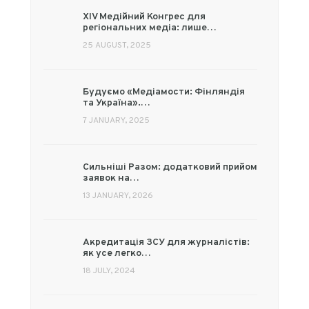
XIV Медійний Конгрес для
регіональних медіа: лише…
25 AUGUST, 2025
Будуємо «Медіамости: Фінляндія
та Україна».…
7 JANUARY, 2025
Сильніші Разом: додатковий прийом
заявок на…
13 JANUARY, 2026
Акредитація ЗСУ для журналістів:
як усе легко…
18 JULY, 2024