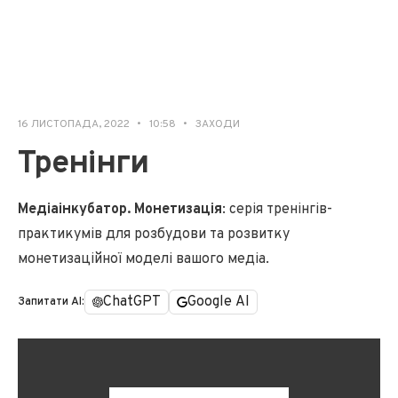
16 ЛИСТОПАДА, 2022
•
10:58
•
ЗАХОДИ
Тренінги
Медіаінкубатор. Монетизація
: серія тренінгів-
практикумів для розбудови та розвитку
монетизаційної моделі вашого медіа.
ChatGPT
Google AI
Запитати AI: