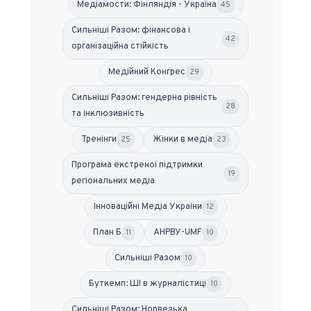
Медіамости: Фінляндія - Україна
45
Сильніші Разом: фінансова і
42
організаційна стійкість
Медійний Конгрес
29
Сильніші Разом: гендерна рівність
28
та інклюзивність
Тренінги
Жінки в медіа
25
23
Програма екстреної підтримки
19
регіональних медіа
Інноваційні Медіа України
12
План Б
АНРВУ-UMF
11
10
Сильніші Разом
10
Буткемп: ШІ в журналістиці
10
Сильніші Разом: Норвезька