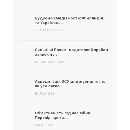
Будуємо «Медіамости: Фінляндія
та Україна».…
7 JANUARY, 2025
Сильніші Разом: додатковий прийом
заявок на…
13 JANUARY, 2026
Акредитація ЗСУ для журналістів:
як усе легко…
18 JULY, 2024
Об’єктивність під час війни.
Перевір, що ти…
1 APRIL, 2025