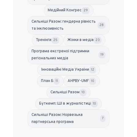
Медійний Конгрес
29
Сильніші Разом: гендерна рівність
28
та інклюзивність
Тренінги
Жінки в медіа
25
23
Програма екстреної підтримки
19
регіональних медіа
Інноваційні Медіа України
12
План Б
АНРВУ-UMF
11
10
Сильніші Разом
10
Буткемп: ШІ в журналістиці
10
Сильніші Разом: Норвезька
7
партнерська програма