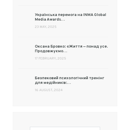
Українська перемога на INMA Global
Media Awards…
23 MAY, 2025
Оксана Бровко: «Життя — понад усе.
Продовжуємо…
17 FEBRUARY, 2025
Безпековий психологічний тренінг
для медійників:…
16 AUGUST, 2024