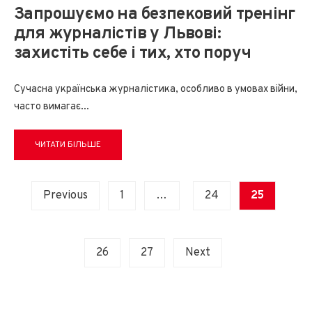
Запрошуємо на безпековий тренінг
для журналістів у Львові:
захистіть себе і тих, хто поруч
Сучасна українська журналістика, особливо в умовах війни,
часто вимагає
...
ЧИТАТИ БІЛЬШЕ
Posts
Previous
1
…
24
25
pagination
26
27
Next