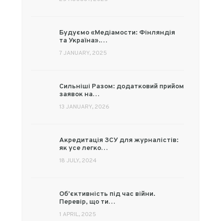
Будуємо «Медіамости: Фінляндія
та Україна».…
7 JANUARY, 2025
Сильніші Разом: додатковий прийом
заявок на…
13 JANUARY, 2026
Акредитація ЗСУ для журналістів:
як усе легко…
18 JULY, 2024
Об’єктивність під час війни.
Перевір, що ти…
1 APRIL, 2025