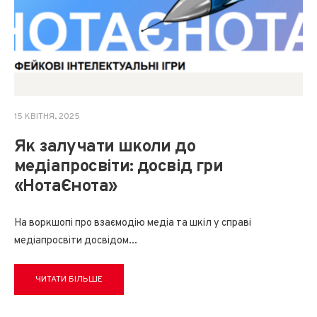
15 КВІТНЯ, 2025
Як залучати школи до
медіапросвіти: досвід гри
«НотаЄнота»
На воркшопі про взаємодію медіа та шкіл у справі
медіапросвіти досвідом
...
ЧИТАТИ БІЛЬШЕ