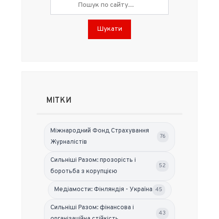
Шукати
МІТКИ
Міжнародний Фонд Страхування
76
Журналістів
Сильніші Разом: прозорість і
52
боротьба з корупцією
Медіамости: Фінляндія - Україна
45
Сильніші Разом: фінансова і
43
організаційна стійкість