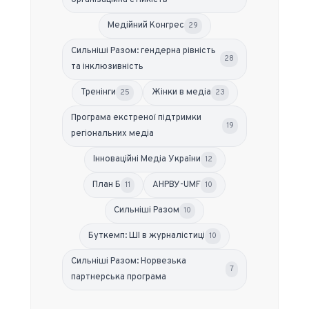
Медійний Конгрес
29
Сильніші Разом: гендерна рівність
28
та інклюзивність
Тренінги
Жінки в медіа
25
23
Програма екстреної підтримки
19
регіональних медіа
Інноваційні Медіа України
12
План Б
АНРВУ-UMF
11
10
Сильніші Разом
10
Буткемп: ШІ в журналістиці
10
Сильніші Разом: Норвезька
7
партнерська програма