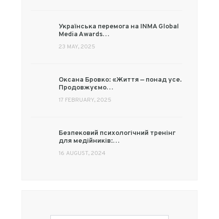
Українська перемога на INMA Global
Media Awards…
23 MAY, 2025
Оксана Бровко: «Життя — понад усе.
Продовжуємо…
17 FEBRUARY, 2025
Безпековий психологічний тренінг
для медійників:…
16 AUGUST, 2024