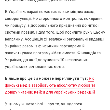
ця система побудована десятиліттями.
В Україні ж наразі немає настільки міцних засад
саморегуляції. Не стороннього контролю, покарання
чи примусу, а добровільного приєднання до чіткої
системи правил. І для того, щоб посилити рух у цьому
напрямку, Асоціація «Незалежні регіональні видавці
України» разом із фінськими партнерами й
започаткувала програму «Медіамости: Фінляндія та
Україна», до якої долучилися 10 незалежних
українських регіональних медіа.
Більше про це ви можете переглянути тут:
Як
фінські медіа завойовують абсолютну любов та
довіру читачів: кейси для українських редакцій
У цьому ж матеріалі — про те, як вдалося