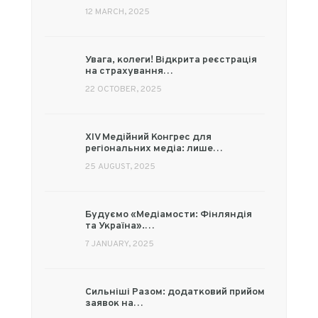
12 MARCH, 2025
Увага, колеги! Відкрита реєстрація
на страхування…
22 OCTOBER, 2025
XIV Медійний Конгрес для
регіональних медіа: лише…
25 AUGUST, 2025
Будуємо «Медіамости: Фінляндія
та Україна».…
7 JANUARY, 2025
Сильніші Разом: додатковий прийом
заявок на…