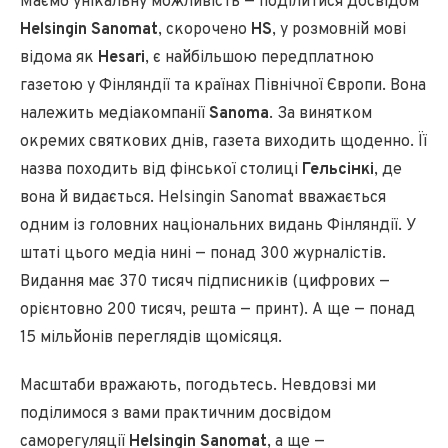
Маємо унікальну можливість — поділитися досвідом
Helsingin Sanomat
, скорочено
HS
, у розмовній мові
відома як
Hesari
, є найбільшою передплатною
газетою у Фінляндії та країнах Північної Європи. Вона
належить медіакомпанії
Sanoma
. За винятком
окремих святкових днів, газета виходить щоденно. Її
назва походить від фінської столиці
Гельсінкі
, де
вона й видається. Helsingin Sanomat вважається
одним із головних національних видань Фінляндії. У
штаті цього медіа нині — понад 300 журналістів.
Видання має 370 тисяч підписників (цифрових —
орієнтовно 200 тисяч, решта — принт). А ще — понад
15 мільйонів переглядів щомісяця.
Масштаби вражають, погодьтесь. Невдовзі ми
поділимося з вами практичним досвідом
саморегуляції
Helsingin Sanomat
, а ще —