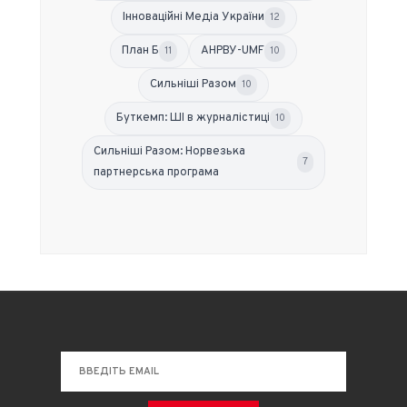
Інноваційні Медіа України
12
План Б
АНРВУ-UMF
11
10
Сильніші Разом
10
Буткемп: ШІ в журналістиці
10
Сильніші Разом: Норвезька
7
партнерська програма