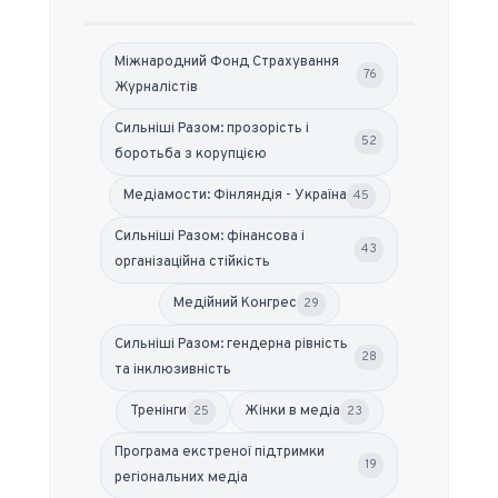
Міжнародний Фонд Страхування
76
Журналістів
Сильніші Разом: прозорість і
52
боротьба з корупцією
Медіамости: Фінляндія - Україна
45
Сильніші Разом: фінансова і
43
організаційна стійкість
Медійний Конгрес
29
Сильніші Разом: гендерна рівність
28
та інклюзивність
Тренінги
Жінки в медіа
25
23
Програма екстреної підтримки
19
регіональних медіа