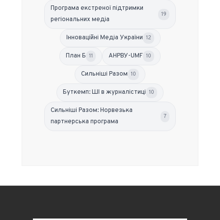
Програма екстреної підтримки
19
регіональних медіа
Інноваційні Медіа України
12
План Б
АНРВУ-UMF
11
10
Сильніші Разом
10
Буткемп: ШІ в журналістиці
10
Сильніші Разом: Норвезька
7
партнерська програма