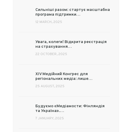
Сильніші разом: стартує масштабна
програма підтримки…
12 MARCH, 2025
Увага, колеги! Відкрита реєстрація
на страхування…
22 OCTOBER, 2025
XIV Медійний Конгрес для
регіональних медіа: лише…
25 AUGUST, 2025
Будуємо «Медіамости: Фінляндія
та Україна».…
7 JANUARY, 2025