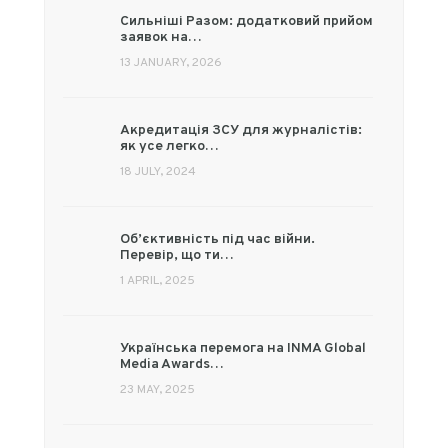
Сильніші Разом: додатковий прийом
заявок на…
13 JANUARY, 2026
Акредитація ЗСУ для журналістів:
як усе легко…
18 JULY, 2024
Об’єктивність під час війни.
Перевір, що ти…
1 APRIL, 2025
Українська перемога на INMA Global
Media Awards…
23 MAY, 2025