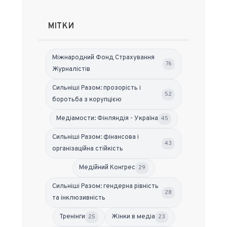
МІТКИ
Міжнародний Фонд Страхування
76
Журналістів
Сильніші Разом: прозорість і
52
боротьба з корупцією
Медіамости: Фінляндія - Україна
45
Сильніші Разом: фінансова і
43
організаційна стійкість
Медійний Конгрес
29
Сильніші Разом: гендерна рівність
28
та інклюзивність
Тренінги
Жінки в медіа
25
23